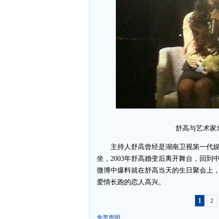
舒高与艺术家
主持人舒高曾经是湖南卫视第一代娱
坐，2003年舒高婚变后离开舞台，回到
微博中爆料就在舒高当天的生日聚会上
爱情长跑的恋人高兴。
1
2
免责声明