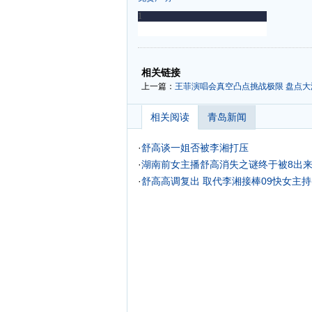
-
-
相关链接
上一篇：
王菲演唱会真空凸点挑战极限 盘点大
相关阅读
青岛新闻
·
舒高谈一姐否被李湘打压
·
湖南前女主播舒高消失之谜终于被8出
·
舒高高调复出 取代李湘接棒09快女主持(