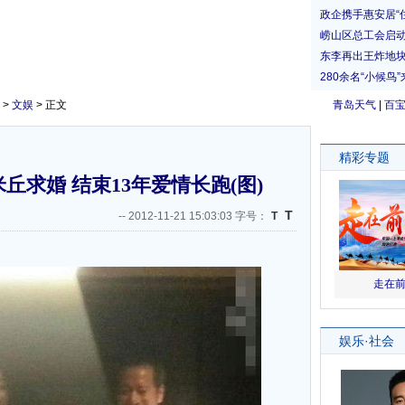
>
文娱
> 正文
青岛天气
|
百
丘求婚 结束13年爱情长跑(图)
T
--
2012-11-21 15:03:03 字号：
T