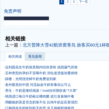
1
2
3
下一页
免责声明
-
-
相关链接
上一篇：
北方普降大雪42航班窝青岛 旅客买60元1杯
相关阅读
青岛新闻
·
达利园花生牛奶保质期内结块变味 或因漏气所致
·
五种类型的孕妇不宜喝牛奶 消化道溃疡加重病情
·
踩楼：光明优倍鲜牛奶免费送到家
·
老外眼里的中国 河流如血牛奶有毒你认可么
·
养生：牛奶是痛经祸源！hold住经期饮食“7大禁”
·
韩国进口每日牛奶检出嗜肉菌 或引发食物中毒
·
用醋验奶茶是否含奶靠不住 比纯牛奶反应更强烈
·
订购得益牛奶收到前天的货 送几袋鲜奶做赔偿