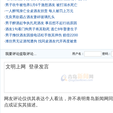
·
男子吹牛被包养1月6千激怒酒友 被打溺水死亡
·
一人醉驾身亡全桌酒友担责 每人被罚上万元
·
无良男欲霸占酒友妻碎玻璃扎头
·
男子醉酒起争执扎死酒友 事后想不起行凶原因
·
酒友1句看门狗男子将其勒死 逃亡8年娶妻生子
·
男子搀扶酒友因接电话松手致其摔伤 赔偿2200
·
潍坊男无证酒驾遭拘 找同桌酒友代开再度被查
·
无证酒驾被查竟找同桌酒友帮开车
·
我要评论
提取评论...
用户名：
密码：
网友评论仅供其表达个人看法，并不表明青岛新闻网同
点或证实其描述。