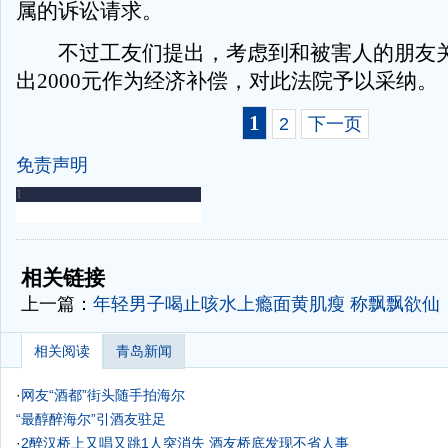
属的诉讼请求。
不过工友们提出，考虑到和被害人的朋友关
出2000元作为经济补偿，对此法院予以采纳。
1
2
下一页
免责声明
-
-
相关链接
上一篇：
年轻男子喝止咳水上瘾面黄肌瘦 称飘飘欲仙
相关阅读
青岛新闻
·
网友“酒都”街头随手拍海尔
“最醇醉海尔”引酒友驻足
·
2醉汉桥上又唱又跳1人突消失 酒友桥底发现不省人事