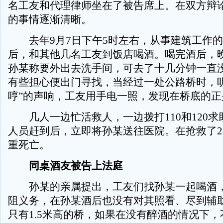
名工友和代理律师坐在了被告席上。在双方辩
的事情逐渐清晰。
去年9月7日下午5时左右，从事建筑工作的
后，和其他几名工友到饭店喝酒。喝完酒后，晚
孙某称要外出去洗手间，可去了十几分钟一直
有些担心便出门寻找，当经过一处公路桥时，听
哼”的声响，工友用手电一照，发现在桥底的正
几人一边忙活救人，一边拨打110和120求
人员赶到后，立即将孙某送往医院。在抢救了2
重死亡。
同桌酒友被告上法庭
孙某的亲属提出，工友们找孙某一起喝酒，
阻义务，在孙某酒后也没有对其照看、尽到辅助
只有1.5米高的桥，如果在没有醉酒的情况下