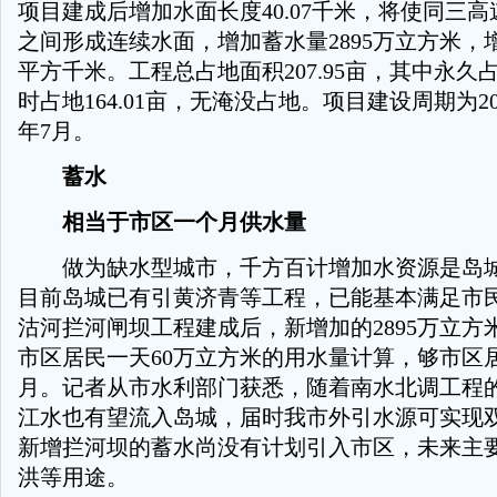
项目建成后增加水面长度40.07千米，将使同三
之间形成连续水面，增加蓄水量2895万立方米，
平方千米。工程总占地面积207.95亩，其中永久占地
时占地164.01亩，无淹没占地。项目建设周期为201
年7月。
蓄水
相当于市区一个月供水量
做为缺水型城市，千方百计增加水资源是岛城
目前岛城已有引黄济青等工程，已能基本满足市
沽河拦河闸坝工程建成后，新增加的2895万立方
市区居民一天60万立方米的用水量计算，够市区
月。记者从市水利部门获悉，随着南水北调工程
江水也有望流入岛城，届时我市外引水源可实现
新增拦河坝的蓄水尚没有计划引入市区，未来主
洪等用途。