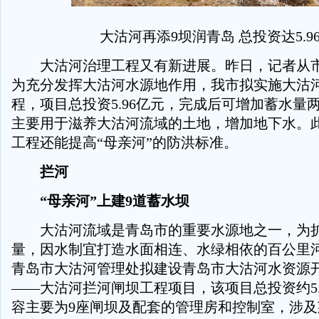
大沽河再添9坝润青岛 总投资达5.9
大沽河治理工程又有新进展。昨日，记者从市
为充分发挥大沽河水源地作用，我市拟实施大沽
程，项目总投资5.96亿元，完成后可增加蓄水量
主要用于滋养大沽河流域的土地，增加地下水。
工程还能提高“母亲河”的防洪标准。
拦河
“母亲河”上建9道蓄水坝
大沽河流域是青岛市的重要水源地之一，为扩
量，因水制宜打造水面相连、水绿相依的百公里
青岛市大沽河管理处拟建设青岛市大沽河水资源
——大沽河拦河闸坝工程项目，该项目总投资约5.
容主要为9座闸坝及配套的管理房和控制室，涉