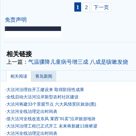
1
2
下一页
免责声明
-
-
相关链接
上一篇：
气温骤降儿童病号增三成 八成是咳嗽发烧
相关阅读
青岛新闻
·
大沽河治理自开工建设来 取得阶段性成果
·
全线启动大沽河沿岸新型农村社区建设
·
大沽河将建33个景观节点 六大风情景区旅游(图)
·
大沽河全线治理定出时间表
·
借大沽河全线改造东风 莱西"叫卖"沿岸旅游地块
·
大沽河治理工程已正式开工 未来将新建13座桥梁
·
大沽河全线治理定出时间表