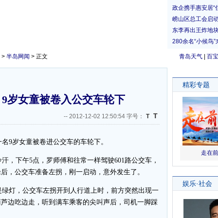
>
半岛网闻
> 正文
青岛天气
|
百
 9岁女童被卷入公交车轮下
T
--
2012-12-02 12:50:54 字号：
T
名9岁女童被卷进公交车的车轮下。
，下午5点，罗师傅和往常一样驾驶601路公交车，
绿后，公交车准备左拐，刚一启动，意外发生了。
绿灯，公交车左拐开到人行道上时，前方突然出现一
葫芦边吃边走，听到满车乘客的尖叫声后，司机一脚踩