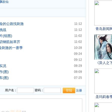
飘欲仙
险的公路找刺激
11-12
挑战
11-12
(组图)
11-02
切钢筋如草芥
11-02
险刺激的一赛季
10-28
09-24
09-12
实况
08-29
(图)
08-09
(图)
07-25
用户名：
密码：
注册