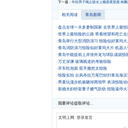
下一篇：
年轻男子喝止咳水上瘾面黄肌瘦 称飘
相关阅读
青岛新闻
·
盘点全球一夫多妻制国家
去世界上最惊
·
世界上最惊险的公路 带着绝望和死亡去
·
青岛举行大型消防演习 惊险似好莱坞大片
·
青岛消防演习惊险似好莱坞大片 机器人
·
青岛中能提前上岸张外龙与球队成就惊
·
万丈深渊 玻璃栈道的考验惊险
·
开车吃泡面 双手撒把太惊险
·
惊险实拍 台风布拉万尾巴轻扫青岛海滨
·
男童玩漫步机被砸掉两指甲 表演惊险动作
·
新婚夫妇吵架妻子赌气卧轨 惊险逼停火车
·
我要评论
提取评论...