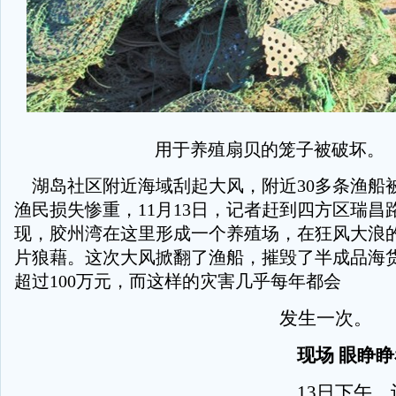
用于养殖扇贝的笼子被破坏。
湖岛社区附近海域刮起大风，附近30多条渔船被
渔民损失惨重，11月13日，记者赶到四方区瑞昌
现，胶州湾在这里形成一个养殖场，在狂风大浪
片狼藉。这次大风掀翻了渔船，摧毁了半成品海
超过100万元，而这样的灾害几乎每年都会
发生一次。
现场 眼睁睁
13日下午，