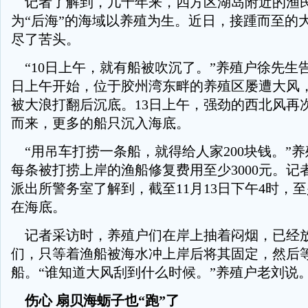
记者了解到，几十年来，四方区湖岛附近的渔
为“后海”的海域以养殖为生。近日，接踵而至的
尽了苦头。
“10日上午，就有船被吹沉了。”养殖户徐先生告
日上午开始，位于胶州湾东畔的养殖区屡遭大风
被大浪打翻后沉底。13日上午，强劲的西北风再
而来，更多的船只沉入海底。
“用吊车打捞一条船，就得给人家200块钱。”
每条被打捞上岸的渔船修复费用至少3000元。记
派出所警务室了解到，截至11月13日下午4时，至
在海底。
记者采访时，养殖户们在岸上抽着闷烟，已经
们，只等着渔船被海水冲上岸后将其固定，然后
船。“谁知道大风刮到什么时候。”养殖户老刘说
伤心 扇贝海蛎子也“跑”了