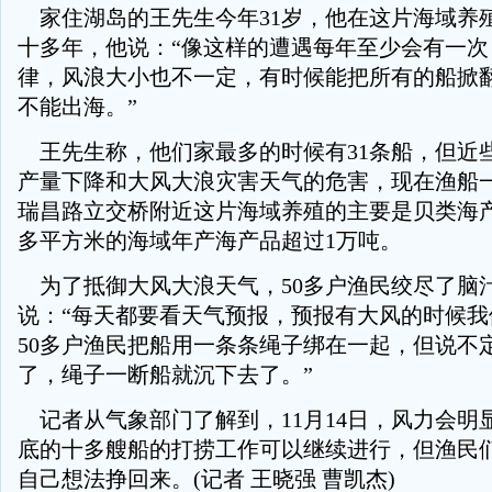
家住湖岛的王先生今年31岁，他在这片海域养
十多年，他说：“像这样的遭遇每年至少会有一次
律，风浪大小也不一定，有时候能把所有的船掀
不能出海。”
王先生称，他们家最多的时候有31条船，但近
产量下降和大风大浪灾害天气的危害，现在渔船
瑞昌路立交桥附近这片海域养殖的主要是贝类海
多平方米的海域年产海产品超过1万吨。
为了抵御大风大浪天气，50多户渔民绞尽了脑
说：“每天都要看天气预报，预报有大风的时候我
50多户渔民把船用一条条绳子绑在一起，但说不
了，绳子一断船就沉下去了。”
记者从气象部门了解到，11月14日，风力会明
底的十多艘船的打捞工作可以继续进行，但渔民
自己想法挣回来。(记者 王晓强 曹凯杰)