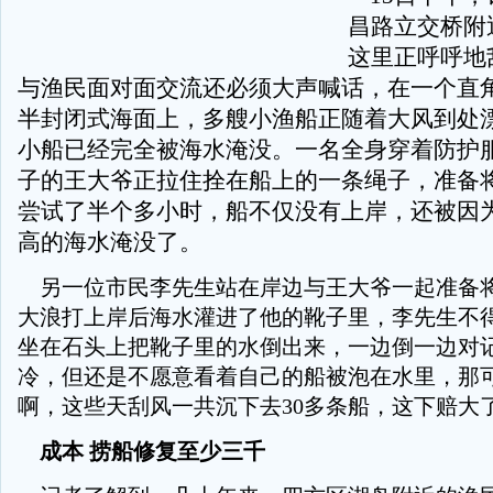
昌路立交桥附
这里正呼呼地
与渔民面对面交流还必须大声喊话，在一个直
半封闭式海面上，多艘小渔船正随着大风到处
小船已经完全被海水淹没。一名全身穿着防护
子的王大爷正拉住拴在船上的一条绳子，准备
尝试了半个多小时，船不仅没有上岸，还被因
高的海水淹没了。
另一位市民李先生站在岸边与王大爷一起准备
大浪打上岸后海水灌进了他的靴子里，李先生不
坐在石头上把靴子里的水倒出来，一边倒一边对记
冷，但还是不愿意看着自己的船被泡在水里，那
啊，这些天刮风一共沉下去30多条船，这下赔大了
成本 捞船修复至少三千