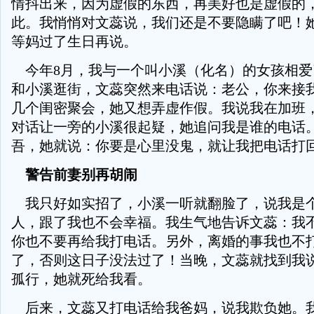
情抖出来，因为虚假的东西，再美好也是虚假的
此。我悄悄对文蕊说，我们还是不要隐瞒了吧！
等妈过了生日再说。
今年8月，我与一个叫小溪（化名）的女孩相爱
和小溪逛街，文蕊突然来电话说：老公，你来接
几个闺密聚会，她又想弄虚作假。我说我在加班
对话让一旁的小溪很起疑，她追问我是谁的电话
吾，她就说：你要是心里没鬼，就让我把电话打
警告前妻别再胡闹
我只好如实招了，小溪一听就翻脸了，说我是
人，跟了我也不会幸福。我生气地告诉文蕊：我
你也不要再给我打电话。另外，离婚的事我也不
了，否则这日子没法过了！当晚，文蕊就找到我
孤行，她就死给我看。
后来，文蕊又打电话给我爸妈，说我欺负她。