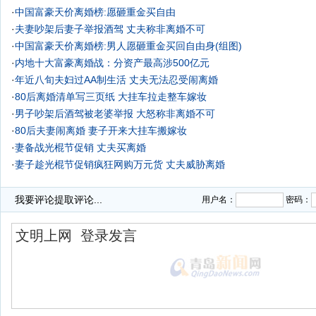
·
中国富豪天价离婚榜:愿砸重金买自由
·
夫妻吵架后妻子举报酒驾 丈夫称非离婚不可
·
中国富豪天价离婚榜:男人愿砸重金买回自由身(组图)
·
内地十大富豪离婚战：分资产最高涉500亿元
·
年近八旬夫妇过AA制生活 丈夫无法忍受闹离婚
·
80后离婚清单写三页纸 大挂车拉走整车嫁妆
·
男子吵架后酒驾被老婆举报 大怒称非离婚不可
·
80后夫妻闹离婚 妻子开来大挂车搬嫁妆
·
妻备战光棍节促销 丈夫买离婚
·
妻子趁光棍节促销疯狂网购万元货 丈夫威胁离婚
·
我要评论
提取评论...
用户名：
密码：