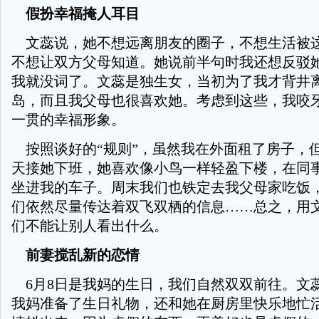
假扮幸福掩人耳目
文蕊说，她不想远离朋友的圈子，不想生活被
不想让双方父母知道。她说前半句时我还想反驳
我就没词了。文蕊是独生女，当初为了我才背井
岛，而且我父母也很喜欢她。考虑到这些，我咬
一贯的幸福形象。
按照谈好的“规则”，虽然我在外面租了房子，
天接她下班，她喜欢像小鸟一样轻盈下楼，在同
坐进我的车子。周末我们也铁定去我父母家吃饭
们依然尽量传达着双飞双栖的信息……总之，用
们不能让别人看出什么。
前妻搅乱新的恋情
6月8日是我妈的生日，我们自然双双前往。文
我妈准备了生日礼物，还和她在厨房里快乐地忙