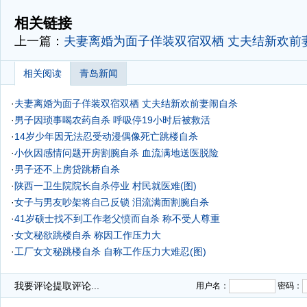
-
相关链接
上一篇：
夫妻离婚为面子佯装双宿双栖 丈夫结新欢前
相关阅读
青岛新闻
·
夫妻离婚为面子佯装双宿双栖 丈夫结新欢前妻闹自杀
·
男子因琐事喝农药自杀 呼吸停19小时后被救活
·
14岁少年因无法忍受动漫偶像死亡跳楼自杀
·
小伙因感情问题开房割腕自杀 血流满地送医脱险
·
男子还不上房贷跳桥自杀
·
陕西一卫生院院长自杀停业 村民就医难(图)
·
女子与男友吵架将自己反锁 泪流满面割腕自杀
·
41岁硕士找不到工作老父愤而自杀 称不受人尊重
·
女文秘欲跳楼自杀 称因工作压力大
·
工厂女文秘跳楼自杀 自称工作压力大难忍(图)
·
我要评论
提取评论...
用户名：
密码：