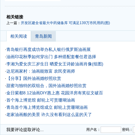
-
-
相关链接
上一篇：
开发区建全省最大中药储备库 可满足139万市民用药(图)
相关阅读
青岛新闻
·
青岛银行再度成功举办私人银行俄罗斯油画展
·
油画印花秋季如何穿出门 多种搭配套餐任君选择
·
李湘为爱女庆三岁生日 晒爱女王诗龄油画肖像(组图)
·
达尼画家村：油画能致富 农民变画师
·
【分享】国外油画婚纱照欣赏
·
甜蜜与独特的双组合，国外油画婚纱照欣赏
·
金日紫都8.12油画DIY惠上惠 花园洋房有奖征文破百
·
首个海上博览馆 邮轮上可赏珊瑚油画
·
青岛首个海上博览馆成立 邮轮上赏珊瑚油画
·
老家油画般的美景 许久没有看到这么蓝的天了
·
我要评论
提取评论...
用户名：
密码：