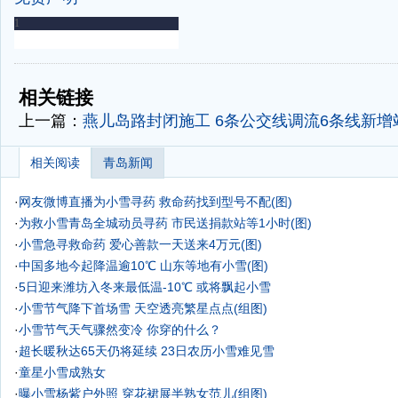
-
-
相关链接
上一篇：
燕儿岛路封闭施工 6条公交线调流6条线新增
相关阅读
青岛新闻
·
网友微博直播为小雪寻药 救命药找到型号不配(图)
·
为救小雪青岛全城动员寻药 市民送捐款站等1小时(图)
·
小雪急寻救命药 爱心善款一天送来4万元(图)
·
中国多地今起降温逾10℃ 山东等地有小雪(图)
·
5日迎来潍坊入冬来最低温-10℃ 或将飘起小雪
·
小雪节气降下首场雪 天空透亮繁星点点(组图)
·
小雪节气天气骤然变冷 你穿的什么？
·
超长暖秋达65天仍将延续 23日农历小雪难见雪
·
童星小雪成熟女
·
曝小雪杨紫户外照 穿花裙展半熟女范儿(组图)