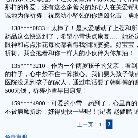
那样的疼爱，还有这么多善良的好心人在关爱帮
诚地为你祈祷：祝愿幼小坚强的你逢凶化吉，勇
138****0833：太棒了！是大爱感动了上苍和
药品这么快送到了，希望小雪快点康复……她还
眼神和点点泪花每次都看得我泪眼婆娑。好宝宝
祈祷。我会抱着和你一样大的小伙伴为你加油！
135****3210：作为一个两岁孩子的父亲，看
的样子，心中禁不住一阵揪心。我们要为孩子做
医院没见到孩子的家人，通过电话要了韩师傅的
500元钱，祈祷小雪早日康复！
159****4900：可爱的小雪，药到了，心里真
不被病魔折磨，好得更快一些吧！(记者 赵健鹏 见
2
上一页
1
免责声明