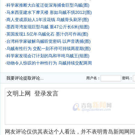
·
科学家推断大白鲨迁徙深海捕食巨型乌贼(图)
·
马来西亚建水下摩天楼 形如乌贼不惧2012(图)
·
商人变成原始人1年没花钱 乌贼骨头刷牙(图)
·
墨西哥湾发现巨型乌贼 重47公斤长6米(组图)
·
英国发现1.5亿年乌贼化石 墨汁仍可作画(图)
·
台湾科学家破解乌贼听觉密码 以声音诱捕(图)
·
乌贼有性行为 交配一刻不停可持续两星期(图)
·
科学家发现会订计划的鸟和半吨乌贼王(组图)
·
动物令人惊叹的十种性行为 乌贼持续交配两周
·
20万尾金乌贼投入黄海 一年后上居民餐桌(图)
我要评论
提取评论...
用户名：
密码：
网友评论仅供其表达个人看法，并不表明青岛新闻网同