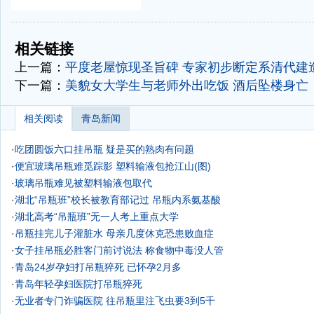
-
-
相关链接
上一篇：
平度老屋惊现圣旨碑 专家初步断定系清代建
下一篇：
美貌女大学生与老师外出吃饭 酒后坠楼身亡
相关阅读
青岛新闻
·
吃团圆饭六口挂吊瓶 疑是买的熟肉有问题
·
便宜玻璃吊瓶难觅踪影 塑料输液包抢江山(图)
·
玻璃吊瓶难见被塑料输液包取代
·
湖北“吊瓶班”校长被教育部记过 吊瓶内系氨基酸
·
湖北高考“吊瓶班”无一人考上重点大学
·
吊瓶挂完儿子灌脏水 母亲几度休克恐患败血症
·
女子挂吊瓶必胜客门前讨说法 称食物中毒没人管
·
青岛24岁孕妇打吊瓶猝死 已怀孕2月多
·
青岛年轻孕妇医院打吊瓶猝死
·
无业者专门诈骗医院 往吊瓶里注飞虫要3到5千