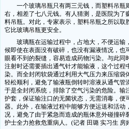
一个玻璃吊瓶只有两三元钱，而塑料吊瓶则
右，相差了七八元钱。有人猜测，是医院为了赚
料吊瓶。对此，专家表示，塑料吊瓶之所以取
它比玻璃吊瓶更安全。
玻璃瓶在运输过程中，占地大，不便运输，
候即使在表面没有破碎，也没有漏液情况，也
眼看不到的裂缝，容易造成药物污染。与此同
注射时还需要插出通气针才能输液，这个过程
染。而全封闭软袋通过利用大气压力来压缩袋
轻松顺利，避免了输液瓶倒转时溶液从通气管
于是全封闭系统，排除了空气污染的危险。输
护套，保证输注口的无菌状态，无需消毒，便
器。此外，在输液过程中能够方便运送和活动
况，避免了由于紧急而造成的瓶体意外碰撞碎
护士全力抢救危重病人。(记者 田璐 实习生 房