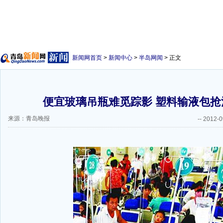
新闻网首页
>
新闻中心
>
半岛网闻
> 正文
便宜玻璃吊瓶难觅踪影 塑料输液包抢江
来源：青岛晚报
--
2012-0