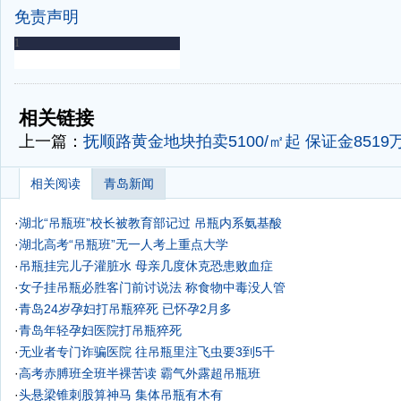
免责声明
-
-
相关链接
上一篇：
抚顺路黄金地块拍卖5100/㎡起 保证金8519
相关阅读
青岛新闻
·
湖北“吊瓶班”校长被教育部记过 吊瓶内系氨基酸
·
湖北高考“吊瓶班”无一人考上重点大学
·
吊瓶挂完儿子灌脏水 母亲几度休克恐患败血症
·
女子挂吊瓶必胜客门前讨说法 称食物中毒没人管
·
青岛24岁孕妇打吊瓶猝死 已怀孕2月多
·
青岛年轻孕妇医院打吊瓶猝死
·
无业者专门诈骗医院 往吊瓶里注飞虫要3到5千
·
高考赤膊班全班半裸苦读 霸气外露超吊瓶班
·
头悬梁锥刺股算神马 集体吊瓶有木有