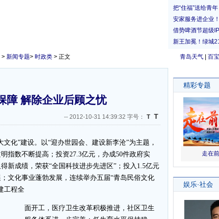
>
新闻专题
>
时政类
> 正文
青岛天气
|
百
保障 解除企业后顾之忧
T
--
2012-10-31 14:39:32 字号：
T
大文化”建设。以“迎办世园会、建设新李沧”为主题，
指数不断提高；投资27.3亿元，办成50件政府实
取得新成绩，荣获“全国科技进步先进区”；投入1.5亿元
展；文化事业蓬勃发展，连续举办五届“青岛民俗文化
建工程全
面开工，医疗卫生改革积极推进，社区卫生