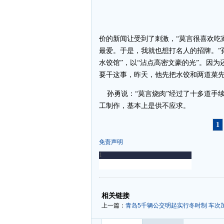
价的新闻让受到了刺激，“莫言很喜欢吃
最爱。于是，我就也想打名人的招牌。”
水饺馆”，以“沾点高密文豪的光”。因
要干这事，昨天，他先把水饺和两道菜
孙勇说：“莫言烧肉”经过了十多道手续
工制作，基本上是供不应求。
1
免责声明
-
-
相关链接
上一篇：
青岛5千辆公交明起实行冬时制 车次