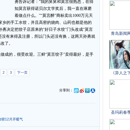
勇告诉记者：“我的舅舅和莫言很熟悉，在得
知莫言获得诺贝尔文学奖后，我一直在琢磨
着做点什么。”“莫言醉”商标卖出1000万元天
家乡的手工水饺，并且高密的烧肉、山药也都是他的
孙勇决定把饺子店原来的“好日子水饺”门头改成“莫言
为还没有来得及注册，所以门头还没有换，这两天孙勇就
先改了。
做成的，很受欢迎。三鲜“莫言饺子”卖得最好，是手
2
3
下一页
分享到：
加密12月开暖气