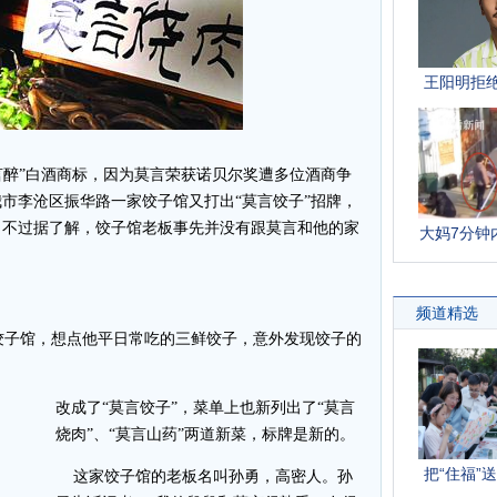
醉”白酒商标，因为莫言荣获诺贝尔奖遭多位酒商争
我市李沧区振华路一家饺子馆又打出“莫言饺子”招牌，
。不过据了解，饺子馆老板事先并没有跟莫言和他的家
子馆，想点他平日常吃的三鲜饺子，意外发现饺子的
改成了“莫言饺子”，菜单上也新列出了“莫言
烧肉”、“莫言山药”两道新菜，标牌是新的。
这家饺子馆的老板名叫孙勇，高密人。孙