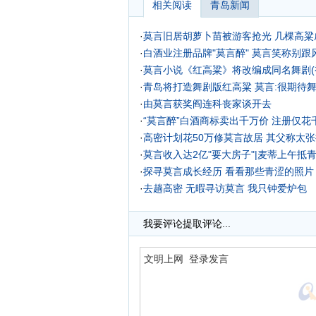
相关阅读
青岛新闻
·
莫言旧居胡萝卜苗被游客抢光 几棵高粱成
·
白酒业注册品牌"莫言醉" 莫言笑称别跟风
·
莫言小说《红高粱》将改编成同名舞剧(
·
青岛将打造舞剧版红高粱 莫言:很期待
·
由莫言获奖阎连科丧家谈开去
·
“莫言醉”白酒商标卖出千万价 注册仅花千
·
高密计划花50万修莫言故居 其父称太张
·
莫言收入达2亿"要大房子"|麦蒂上午抵
·
探寻莫言成长经历 看看那些青涩的照片
·
去趟高密 无暇寻访莫言 我只钟爱炉包
·
我要评论
提取评论...