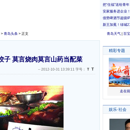
>
青岛头条
> 正文
青岛天气
|
百
饺子 莫言烧肉莫言山药当配菜
T
--
2012-10-31 13:39:11 字号：
T