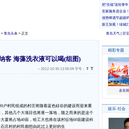
>
青岛头条
> 正文
青岛天气
|
百
客 海藻洗衣液可以喝(组图)
T
--
2012-10-30 13:56:09 字号：
T
0户村民组成的村庄将随着蓝色硅谷的建设而迎来重
设，其他几个大项目也将逐一落地，随之而来的是这个
大厦将占地40亩，哈工大也将在该村征地60亩建设科
星石庄村的村民都想由此过上更好的生