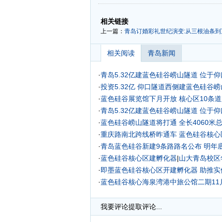
-
-
相关链接
上一篇：
青岛订婚彩礼世纪演变:从三根油条到
相关阅读
青岛新闻
·
青岛5.32亿建蓝色硅谷崂山隧道 位于
·
投资5.32亿 仰口隧道西侧建蓝色硅谷
·
蓝色硅谷展览馆下月开放 核心区10条道
·
青岛5.32亿建蓝色硅谷崂山隧道 位于仰
·
蓝色硅谷崂山隧道将打通 全长4060米总
·
重庆路南北跨线桥昨通车
蓝色硅谷核心
·
青岛蓝色硅谷新建9条路路名公布 明年
·
蓝色硅谷核心区建孵化器
|
山大青岛校区
·
即墨蓝色硅谷核心区开建孵化器 助推实
·
蓝色硅谷核心海泉湾港中旅公馆二期11月底开
起
·
我要评论
提取评论...