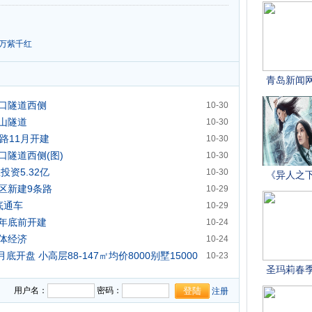
万紫千红
仰口隧道西侧
10-30
崂山隧道
10-30
路11月开建
10-30
口隧道西侧(图)
10-30
投资5.32亿
10-30
区新建9条路
10-29
底通车
10-29
年底前开建
10-24
体经济
10-24
盘 小高层88-147㎡均价8000别墅15000
10-23
用户名：
密码：
注册