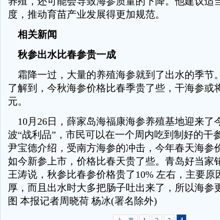
养殖，还可能会导致海参质量的下降。他建议适
度，推动育苗产业发展得更加规范。
相关新闻
秋参出水比春参贵一成
霜降一过，大量的养殖海参就到了出水的季节
了解到，今秋海参价格比春季贵了些，干海参或将
元。
10月26日，薛家岛海福康海参养殖基地迎来了
波“战利品”，市民可以在一个周内吃到制好的干
尹宝德介绍，受南方海参的冲击，今年春天海参
如今新参上市，价格比春天贵了些。青岛好当家
王涛说，秋参比春参价格贵了10% 左右，主要原
厚，而且出水时大多把肠子吐出来了，所以海参更
图 本报记者周晓荷 杨冰(署名除外)