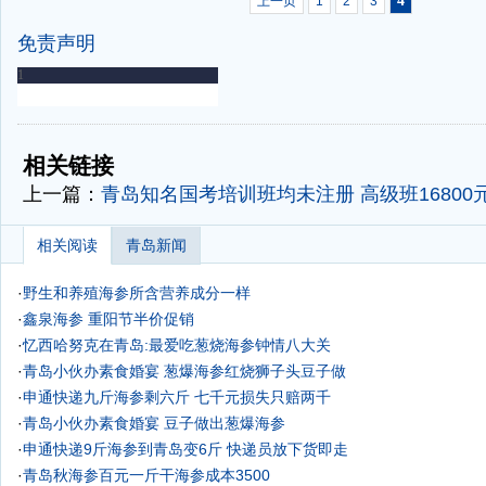
4
上一页
1
2
3
免责声明
-
-
相关链接
上一篇：
青岛知名国考培训班均未注册 高级班16800
相关阅读
青岛新闻
·
野生和养殖海参所含营养成分一样
·
鑫泉海参 重阳节半价促销
·
忆西哈努克在青岛:最爱吃葱烧海参钟情八大关
·
青岛小伙办素食婚宴 葱爆海参红烧狮子头豆子做
·
申通快递九斤海参剩六斤 七千元损失只赔两千
·
青岛小伙办素食婚宴 豆子做出葱爆海参
·
申通快递9斤海参到青岛变6斤 快递员放下货即走
·
青岛秋海参百元一斤干海参成本3500