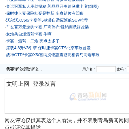
·
奥运冠军私人座驾揭秘 郭晶晶开奥迪马琳卡宴(组图)
·
保时捷卡宴保险杠疑是翻新 车身错位有凹痕
·
沃尔沃XC60/卡宴等5款带自适应巡航SUV推荐
·
车友百万元定购卡宴 厂商停产/经销商承诺改装
·
女炮兵自爆酒驾卡宴 牛啊
·
卡宴、酒驾、二炮 亮点太多了
·
搭载4.8升V8引擎 保时捷卡宴GTS北京车展首发
·
战神GTR/卡宴/X5/塞纳携钜惠震撼亮相青岛高端车展
·
我要评论
提取评论...
用户名：
密码：
网友评论仅供其表达个人看法，并不表明青岛新闻网同
点或证实其描述。