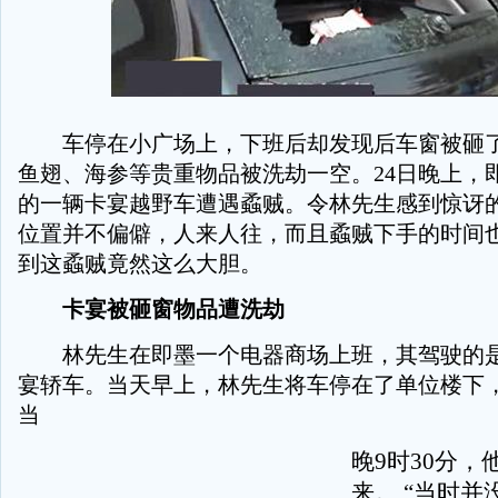
车停在小广场上，下班后却发现后车窗被砸了
鱼翅、海参等贵重物品被洗劫一空。24日晚上，
的一辆卡宴越野车遭遇蟊贼。令林先生感到惊讶
位置并不偏僻，人来人往，而且蟊贼下手的时间
到这蟊贼竟然这么大胆。
卡宴被砸窗物品遭洗劫
林先生在即墨一个电器商场上班，其驾驶的是
宴轿车。当天早上，林先生将车停在了单位楼下
当
晚9时30分，
来。 “当时