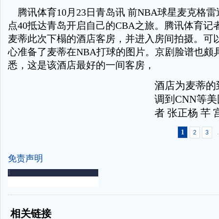
腾讯体育10月23日青岛讯 前NBA球星麦克格雷
点40抵达青岛开启自己的CBA之旅。腾讯体育记
麦蒂此次下榻的酒店客房，并进入房间拍摄。可
心准备了麦蒂在NBA打球的图片。京剧脸谱也颇
悉，这是该酒店最好的一间客房，
酒店为麦蒂的
调到CNN等
者 张正杨 芊
1
.
2
3
免责声明
-
-
相关链接