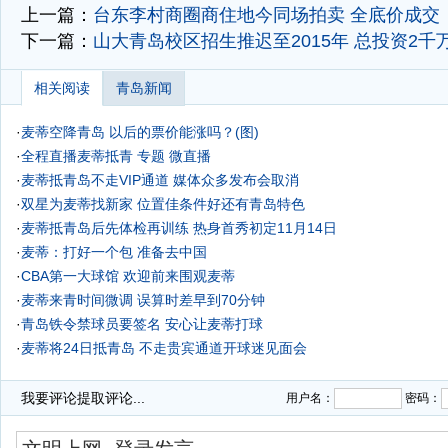
上一篇：
台东李村商圈商住地今同场拍卖 全底价成交
下一篇：
山大青岛校区招生推迟至2015年 总投资2千
相关阅读
青岛新闻
·
麦蒂空降青岛 以后的票价能涨吗？(图)
·
全程直播麦蒂抵青
专题
微直播
·
麦蒂抵青岛不走VIP通道 媒体众多发布会取消
·
双星为麦蒂找新家 位置佳条件好还有青岛特色
·
麦蒂抵青岛后先体检再训练 热身首秀初定11月14日
·
麦蒂：打好一个包 准备去中国
·
CBA第一大球馆 欢迎前来围观麦蒂
·
麦蒂来青时间微调 误算时差早到70分钟
·
青岛铁令禁球员要签名 安心让麦蒂打球
·
麦蒂将24日抵青岛 不走贵宾通道开球迷见面会
我要评论
提取评论...
用户名：
密码：