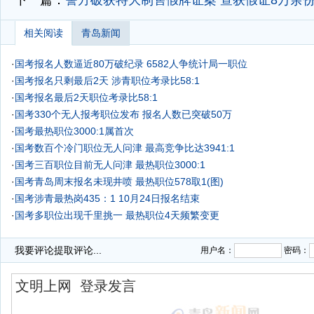
下一篇：
警方破获特大制售假牌证案 查获假证8万余份(
相关阅读
青岛新闻
·
国考报名人数逼近80万破纪录 6582人争统计局一职位
·
国考报名只剩最后2天 涉青职位考录比58:1
·
国考报名最后2天职位考录比58:1
·
国考330个无人报考职位发布 报名人数已突破50万
·
国考最热职位3000:1属首次
·
国考数百个冷门职位无人问津 最高竞争比达3941:1
·
国考三百职位目前无人问津 最热职位3000:1
·
国考青岛周末报名未现井喷 最热职位578取1(图)
·
国考涉青最热岗435：1 10月24日报名结束
·
国考多职位出现千里挑一 最热职位4天频繁变更
·
“国考”500余涉鲁职位报名首日遭遇预审零合格
我要评论
提取评论...
用户名：
密码：