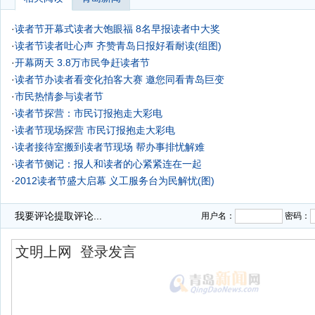
·
读者节开幕式读者大饱眼福 8名早报读者中大奖
·
读者节读者吐心声 齐赞青岛日报好看耐读(组图)
·
开幕两天 3.8万市民争赶读者节
·
读者节办读者看变化拍客大赛 邀您同看青岛巨变
·
市民热情参与读者节
·
读者节探营：市民订报抱走大彩电
·
读者节现场探营 市民订报抱走大彩电
·
读者接待室搬到读者节现场 帮办事排忧解难
·
读者节侧记：报人和读者的心紧紧连在一起
·
2012读者节盛大启幕 义工服务台为民解忧(图)
·
我要评论
提取评论...
用户名：
密码：