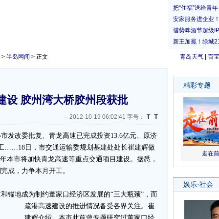
>
半岛网闻
> 正文
青岛天气
|
百
建设 胶州湾大桥胶州段获批
T
--
2012-10-19 06:02:41 字号：
T
发改委批复、青龙高速已完成投资13.6亿元、原济
工……18日，市交通运输委规划基建处处长崔建辉做
今年本市将加快青龙高速等重点交通项目建设。据悉，
制完成，力争本月开工。
锚地成为制约董家口经济区发展的“三大瓶颈”，而
疏港高
速建设的推进情况备受各界关注。崔
建辉介绍，本市此前曾专题研究过董家口经