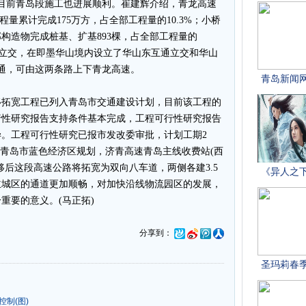
前青岛段施工也进展顺利。崔建辉介绍，青龙高速
程量累计完成175万方，占全部工程量的10.3%；小桥
下部构造物完成桩基、扩基893棵，占全部工程量的
互通立交，在即墨华山境内设立了华山东互通立交和华山
互通，可由这两条路上下青龙高速。
拓宽工程已列入青岛市交通建设计划，目前该工程的
行性研究报告支持条件基本完成，工程可行性研究报告
。工程可行性研究已报市发改委审批，计划工期2
和青岛市蓝色经济区规划，济青高速青岛主线收费站(西
移后这段高速公路将拓宽为双向八车道，两侧各建3.5
主城区的通道更加顺畅，对加快沿线物流园区的发展，
重要的意义。(马正拓)
分享到：
制(图)