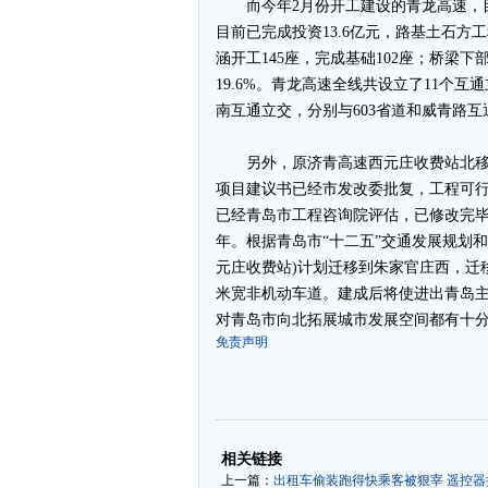
而今年2月份开工建设的青龙高速，目
目前已完成投资13.6亿元，路基土石方工
涵开工145座，完成基础102座；桥梁
19.6%。青龙高速全线共设立了11个
南互通立交，分别与603省道和威青路
另外，原济青高速西元庄收费站北移
项目建议书已经市发改委批复，工程可
已经青岛市工程咨询院评估，已修改完毕
年。根据青岛市“十二五”交通发展规划
元庄收费站)计划迁移到朱家官庄西，迁
米宽非机动车道。建成后将使进出青岛
对青岛市向北拓展城市发展空间都有十分
免责声明
-
-
相关链接
上一篇：
出租车偷装跑得快乘客被狠宰 遥控器控