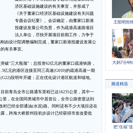
济区基础设施建设的有关事宜，并形成了
《关于董家口经济区基础设施建设有关问题
专题会议纪要》。会议确定，由董家口新港
投建设发展公司负责，作为疏港高速路项目
法人单位，尽快开展项目前期工作，力争于
议书刚由设计院调整编制完成，董家口新港投建设发展公
准的有关事宜。
破“三大瓶颈”：总投资62亿元的董家口疏港铁路，
3亿元的港区连接至同三高速(G010)的疏港高速一期
(G22)段明年开建；正在优化设计港区航道和锚地。
青岛全市公路通车里程已达16235公里，其中一
28公里，在全国同类城市中居首位，全市公路密度达到
的行政村已经全部通油(水泥)路。同时还有不少大项目还在
透露，跨海大桥胶州段初步设计已经获得市发改委批