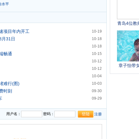
份水平
速项目年内开工
10-19
月31日
10-18
10-18
端畅通
10-15
10-12
10-12
10-04
难行(图)
10-03
费时刻
09-30
车
09-29
胶州湾添商业新地标
09-28
用户名：
密码：
注册