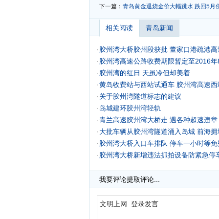
下一篇：
青岛黄金退烧金价大幅跳水 跌回5月
相关阅读
青岛新闻
·
胶州湾大桥胶州段获批 董家口港疏港高
·
胶州湾高速公路收费期限暂定至2016年8
·
胶州湾的红日 天虽冷但却美着
·
黄岛收费站与西站试通车 胶州湾高速西
·
关于胶州湾隧道标志的建议
·
岛城建环胶州湾轻轨
·
青兰高速胶州湾大桥走 遇各种超速违章
·
大批车辆从胶州湾隧道涌入岛城 前海拥堵
·
胶州湾大桥入口车排队 停车一小时等免
·
胶州湾大桥新增违法抓拍设备防紧急停
·
青岛禧徕乐国际家居博览城授牌胶州 
我要评论
提取评论...