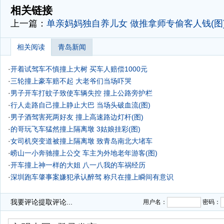
相关链接
上一篇：
单亲妈妈独自养儿女 做推拿师专偷客人钱(图
相关阅读
青岛新闻
·
开着试驾车不慎撞上大树 买车人赔偿1000元
·
三轮撞上豪车赔不起 大老爷们当场吓哭
·
男子开车打蚊子致使车辆失控 撞上公路旁护栏
·
行人走路自己撞上静止大巴 当场头破血流(图)
·
男子酒驾害死两好友 撞上高速路边灯杆(图)
·
的哥玩飞车猛然撞上隔离墩 3姑娘挂彩(图)
·
女司机突变道被撞上隔离墩 致青岛南北大堵车
·
崂山一小奔驰撞上公交 车主为外地老年游客(图)
·
开车撞上神一样的大姐 八一八我的车祸经历
·
深圳跑车肇事案嫌犯承认醉驾 称只在撞上瞬间有意识
·
我要评论
提取评论...
用户名：
密码：