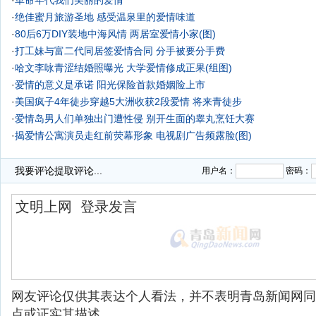
·
革命年代我们美丽的爱情
·
绝佳蜜月旅游圣地 感受温泉里的爱情味道
·
80后6万DIY装地中海风情 两居室爱情小家(图)
·
打工妹与富二代同居签爱情合同 分手被要分手费
·
哈文李咏青涩结婚照曝光 大学爱情修成正果(组图)
·
爱情的意义是承诺 阳光保险首款婚姻险上市
·
美国疯子4年徒步穿越5大洲收获2段爱情 将来青徒步
·
爱情岛男人们单独出门遭性侵
别开生面的睾丸烹饪大赛
·
揭爱情公寓演员走红前荧幕形象 电视剧广告频露脸(图)
我要评论
提取评论...
用户名：
密码：
网友评论仅供其表达个人看法，并不表明青岛新闻网同
点或证实其描述。