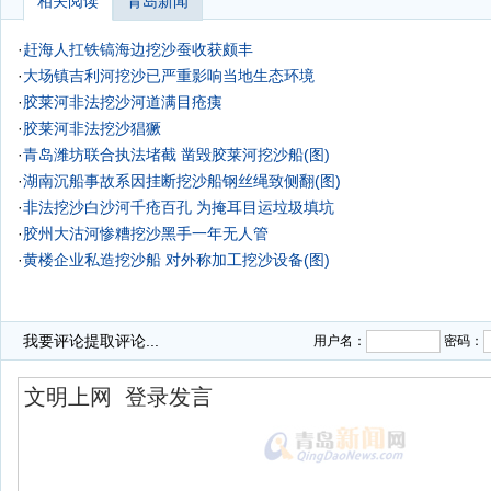
相关阅读
青岛新闻
·
赶海人扛铁镐海边挖沙蚕收获颇丰
·
大场镇吉利河挖沙已严重影响当地生态环境
·
胶莱河非法挖沙河道满目疮痍
·
胶莱河非法挖沙猖獗
·
青岛潍坊联合执法堵截 凿毁胶莱河挖沙船(图)
·
湖南沉船事故系因挂断挖沙船钢丝绳致侧翻(图)
·
非法挖沙白沙河千疮百孔 为掩耳目运垃圾填坑
·
胶州大沽河惨糟挖沙黑手一年无人管
·
黄楼企业私造挖沙船 对外称加工挖沙设备(图)
我要评论
提取评论...
用户名：
密码：