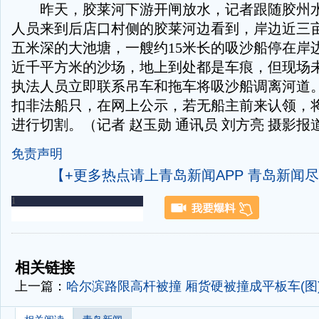
昨天，胶莱河下游开闸放水，记者跟随胶州水
人员来到后店口村侧的胶莱河边看到，岸边近三
五米深的大池塘，一艘约15米长的吸沙船停在岸
近千平方米的沙场，地上到处都是车痕，但现场
执法人员立即联系吊车和拖车将吸沙船调离河道
扣非法船只，在网上公示，若无船主前来认领，
进行切割。（记者 赵玉勋 通讯员 刘方亮 摄影报
免责声明
【+更多热点请上青岛新闻APP 青岛新闻
-
-
相关链接
上一篇：
哈尔滨路限高杆被撞 厢货硬被撞成平板车(图