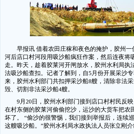
早报讯 借着农田庄稼和夜色的掩护，胶州一
河后店口村河段用吸沙船疯狂作案，然后连夜将
走。昨天，趁着胶莱河开闸放水，胶州水利局执
法吸沙船查扣。记者了解到，自5月份开展采沙
来，胶州水利部门共扣押采沙船8艘，清除非法采
毁、切割非法采沙船4艘。
9月20日，胶州水利部门接到店口村村民反映
在村东侧的胶莱河偷偷挖沙，运沙的大货车把农
坏了。 “偷沙的很警惕，我们接到举报后，连续
这艘吸沙船。”胶州水利局水政执法人员张立刚介