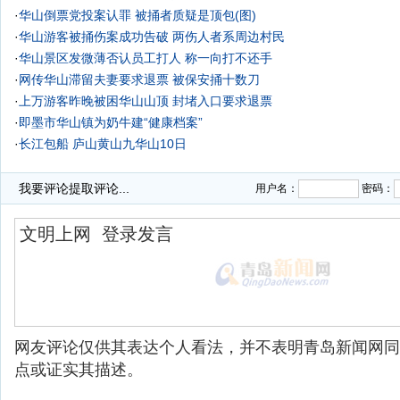
·
华山倒票党投案认罪 被捅者质疑是顶包(图)
·
华山游客被捅伤案成功告破 两伤人者系周边村民
·
华山景区发微薄否认员工打人 称一向打不还手
·
网传华山滞留夫妻要求退票 被保安捅十数刀
·
上万游客昨晚被困华山山顶 封堵入口要求退票
·
即墨市华山镇为奶牛建“健康档案”
·
长江包船 庐山黄山九华山10日
·
莱西发生3.2级地震 即墨华山镇部分居民有震感
我要评论
提取评论...
用户名：
密码：
网友评论仅供其表达个人看法，并不表明青岛新闻网同
点或证实其描述。