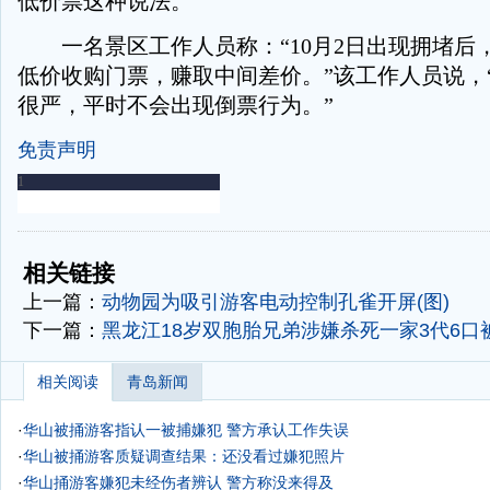
低价票这种说法。”
一名景区工作人员称：“10月2日出现拥堵后
低价收购门票，赚取中间差价。”该工作人员说，
很严，平时不会出现倒票行为。”
免责声明
-
-
相关链接
上一篇：
动物园为吸引游客电动控制孔雀开屏(图)
下一篇：
黑龙江18岁双胞胎兄弟涉嫌杀死一家3代6口
相关阅读
青岛新闻
·
华山被捅游客指认一被捕嫌犯 警方承认工作失误
·
华山被捅游客质疑调查结果：还没看过嫌犯照片
·
华山捅游客嫌犯未经伤者辨认 警方称没来得及