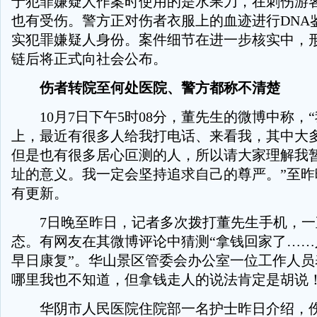
于犯罪嫌疑人作案时使用的是水果刀，在刺伤游
也有受伤。警方正对伤者衣服上的血迹进行DNA
实犯罪嫌疑人身份。案件细节在进一步核实中，
链后将正式向社会公布。
伤者转院至何处医院、警方都称不清楚
10月7日下午5时08分，董先生的微博中称，
上，最近有很多人给我打电话、来看我，其中大
但是也有很多居心叵测的人，所以请大家理解我
址的意义。我一定会坚持追求自己的尊严。”至昨
有更新。
7日晚至昨日，记者多次拨打董先生手机，一
态。有网友在其微博评论中猜测“拿钱回家了……
早日康复”。华山景区管委会办公室一位工作人员
哪里我也不知道，但拿钱走人的说法肯定是胡说！
华阴市人民医院住院部一名护士昨日介绍，伤