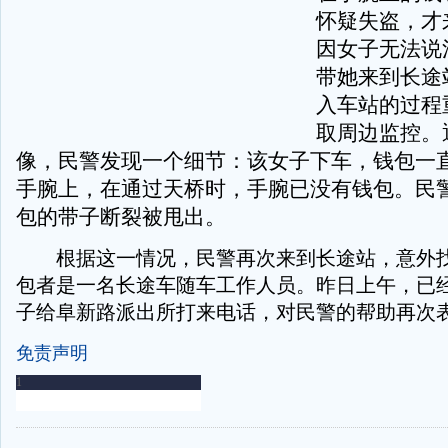
怀疑失盗，才
因女子无法说
带她来到长途
入车站的过程
取周边监控。
像，民警发现一个细节：该女子下车，钱包一
手腕上，在通过天桥时，手腕已没有钱包。民
包的带子断裂被甩出。
根据这一情况，民警再次来到长途站，意外找
包者是一名长途车随车工作人员。昨日上午，已
子给阜新路派出所打来电话，对民警的帮助再次
免责声明
-
-