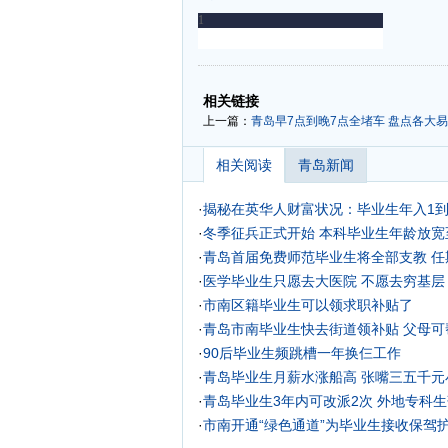
-
-
相关链接
上一篇：
青岛早7点到晚7点全堵车 盘点各大易
相关阅读
青岛新闻
·
揭秘在英华人财富状况：毕业生年入1到
·
冬季征兵正式开始 本科毕业生年龄放宽
·
青岛首届免费师范毕业生将全部支教 任
·
医学毕业生只愿去大医院 不愿去穷基层
·
市南区籍毕业生可以领求职补贴了
·
青岛市南毕业生快去街道领补贴 父母可
·
90后毕业生频跳槽一年换仨工作
·
青岛毕业生月薪水涨船高 张嘴三五千元
·
青岛毕业生3年内可改派2次 外地专科
·
市南开通“绿色通道”为毕业生接收保驾