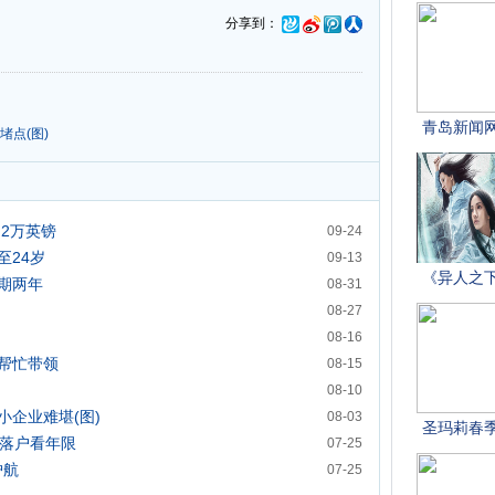
分享到：
堵点(图)
2万英镑
09-24
至24岁
09-13
期两年
08-31
08-27
08-16
帮忙带领
08-15
08-10
小企业难堪(图)
08-03
生落户看年限
07-25
护航
07-25