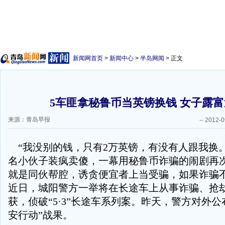
新闻网首页
>
新闻中心
>
半岛网闻
> 正文
5车匪拿秘鲁币当英镑换钱 女子露
来源：青岛早报
--
2012-0
“我没别的钱，只有2万英镑，有没有人跟我换。
名小伙子装疯卖傻，一幕用秘鲁币诈骗的闹剧再
就是同伙帮腔，诱贪便宜者上当受骗，如果诈骗
近日，城阳警方一举将在长途车上从事诈骗、抢
获，侦破“5·3”长途车系列案。昨天，警方对外公
安行动”战果。