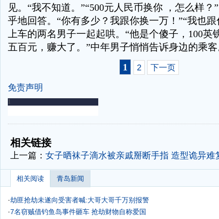
见。“我不知道。”“500元人民币换你 ，怎么样？
乎地回答。“你有多少？我跟你换一万！”“我也跟
上车的两名男子一起起哄。“他是个傻子，100英
五百元，赚大了。”中年男子悄悄告诉身边的乘客
1
2
下一页
免责声明
-
-
相关链接
上一篇：
女子晒袜子滴水被亲戚掰断手指 造型诡异难
相关阅读
青岛新闻
·
劫匪抢劫未遂向受害者喊:大哥大哥千万别报警
·
7名窃贼借钓鱼岛事件砸车 抢劫财物自称爱国