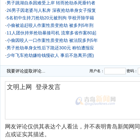
·
男子跳湖自杀因难受上岸 转而抢劫杀死垂钓者
·
26男子因老婆与人私奔 深夜抢劫单身女子报复
·
5名初中生持刀抢劫20元被刑拘 学校开除学籍
·
小偷被追赶咬人作案性质变抢劫 被多判5年刑
·
11人团伙持斧抢劫暴揍司机 流窜多省作案80起
·
小偷因咬人一口作案性质变抢劫 被法院多判5年
·
男子抢劫单身女性后下跪还300元 称怕遭报应
·
少年飞车抢劫嫌给钱慢砍人 事后不急离开(图)
·
我要评论
提取评论...
用户名：
密码：
网友评论仅供其表达个人看法，并不表明青岛新闻网同
点或证实其描述。