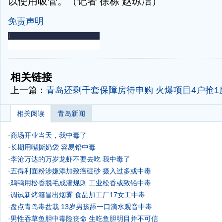
以使用吸管。（记者 徐栋 赵琼洁）
免责声明
-
-
相关链接
上一篇：
青岛还剩千套保障房待申购 火爆项目4户抢1
相关阅读
青岛新闻
·
商场开业当天，我中毒了
·
长期用嘴撕奶袋 容易铅中毒
·
李沧万达的万岁龙虾不要去吃 我中毒了
·
五得利面粉涉嫌添加致癌硼砂 摄入过多或中毒
·
鸡鸭用松香脱毛成潜规则 工业松香或致铅中毒
·
调试新烤箱冒出烟雾 食品加工厂17女工中毒
·
盘点青岛毒盆栽 13岁男孩舔一口滴水观音中毒
·
男性吞草鱼胆中毒险丧命 生吃鱼胆明目并不可信