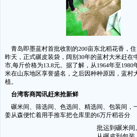
青岛即墨蓝村首批收割的200亩东北稻花香，
昨天，正式碾皮装袋，阔别30年的蓝村大米赶在
市,每斤价格为13.8元。据了解，从1964年至198
米在山东地区享誉盛名，之后因种种原因，蓝村
植。
台湾客商闻讯赶来抢新鲜
碾米间、筛选间、色选间、精选间、包装间，一
姜从森便忙着用手推车把仓库里的6万斤稻谷分
批运到碾米间
从碾皮到包装