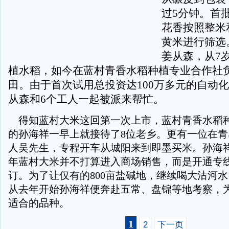
过5分钟。首
花香按照整米
黄米进行筛选
姜从森，从7
植水稻，如今在蓝村青香水稻种植专业合作社负
田。由于首次试用总投资达100万多元的自动
从森和6个工人一起被派来帮忙。
得知蓝村大米这回第一次上市，蓝村青香水稻
的孙海祥一早上就接待了8位老乡。更有一位在
人吴先生，专程开车从城阳来到即墨买米。孙海
年蓝村大米并不打算进入商场销售，而是开通专
订。为了让仅有的800亩盐碱地，继续喝大沽河
从去年开始孙海祥便奔赴五常、盘锦等地考察，
适合的品种。
1
2
下一页