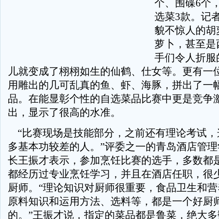
个、围碟6个
选菜3款。记
貌不惊人的胡
萝卜，甚至是
手们令人折服
儿就变成了栩栩如生的仙鹤、仕女等。更有一
用雕出的几可乱真的鱼、虾、海豚，拼出了一幅
品。在能显彰个性的自选菜品比赛中更是竞争
出，显示了很高的水准。
“比赛现场是技能部分，之前还有理论考试，
多基本功较差的人。”评委之一的青岛酒店管理
长王振才表示，参加烹饪比赛的选手，多数都
都经历过专业烹饪学习，并且在酒店任职，很少
厨师。“理论知识对厨师很重要，食品卫生和营
原料知识和运用方法、选料等，都是一个好厨
的。”王振才说，指定的菜品都是鲁菜，绝大多