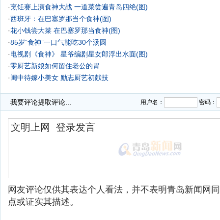
·
烹饪赛上演食神大战 一道菜尝遍青岛四绝(图)
·
西班牙：在巴塞罗那当个食神(图)
·
花小钱尝大菜 在巴塞罗那当食神(图)
·
85岁“食神”一口气能吃30个汤圆
·
电视剧《食神》 星爷编剧星女郎浮出水面(图)
·
零厨艺新娘如何留住老公的胃
·
闺中待嫁小美女 励志厨艺初献技
·
"舌尖上的山科大" 山科大校园厨艺大赛烹家乡菜
我要评论
提取评论...
用户名：
密码：
网友评论仅供其表达个人看法，并不表明青岛新闻网同
点或证实其描述。