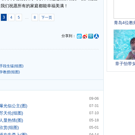
让我们祝愿所有的家庭都能幸福美满！
3
...
4
5
8
下一页
分享到：
手段生猛(组图)
学教授(组图)
09-06
曝光似公主(图)
07-31
天伦(组图)
07-10
显热情(图)
05-18
赏(组图)
05-01
插在牛粪上(图)
04-14