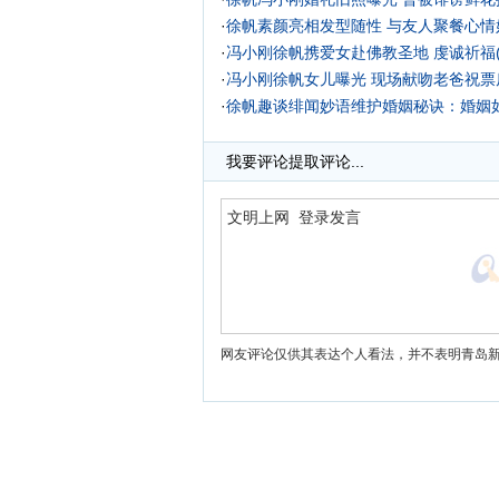
·
徐帆素颜亮相发型随性 与友人聚餐心情好
·
冯小刚徐帆携爱女赴佛教圣地 虔诚祈福(
·
冯小刚徐帆女儿曝光 现场献吻老爸祝票
·
徐帆趣谈绯闻妙语维护婚姻秘诀：婚姻
·
我要评论
提取评论...
网友评论仅供其表达个人看法，并不表明青岛