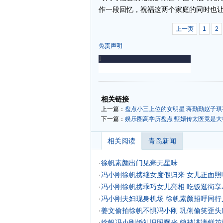
作一段回忆，祝福这两个家庭的同时也
上一页
1
2
免责声明
-
-
相关链接
上一篇：
盘点小三上位的女明星 蒋勤勤赵子琪
下一篇：
娱乐圈高学历盘点 甄嬛传太医竟是大
相关阅读
青岛新闻
·
徐帆素颜出门见毫无星味
·
冯小刚徐帆携继女度假归来 女儿正面照
·
冯小刚徐帆携乖巧女儿亮相 吃饭逛街享尽
·
冯小刚夫妇现身机场 徐帆素颜招呼同行人
·
姜文偷拍徐帆不惧冯小刚 巩俐偷笑歪头欣
·
徐帆冯小刚婚礼旧照曝光 曾被诽谤鲜花