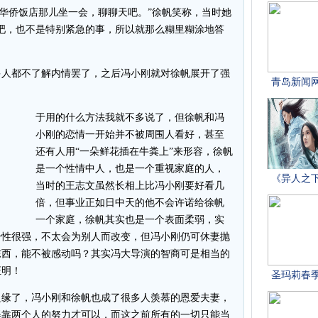
上华侨饭店那儿坐一会，聊聊天吧。”徐帆笑称，当时她
吧，也不是特别紧急的事，所以就那么糊里糊涂地答
人都不了解内情罢了，之后冯小刚就对徐帆展开了强
于用的什么方法我就不多说了，但徐帆和冯
小刚的恋情一开始并不被周围人看好，甚至
还有人用“一朵鲜花插在牛粪上”来形容，徐帆
是一个性情中人，也是一个重视家庭的人，
当时的王志文虽然长相上比冯小刚要好看几
倍，但事业正如日中天的他不会许诺给徐帆
一个家庭，徐帆其实也是一个表面柔弱，实
个性很强，不太会为别人而改变，但冯小刚仍可休妻抛
东西，能不被感动吗？其实冯大导演的智商可是相当的
证明！
缘了，冯小刚和徐帆也成了很多人羡慕的恩爱夫妻，
得靠两个人的努力才可以，而这之前所有的一切只能当