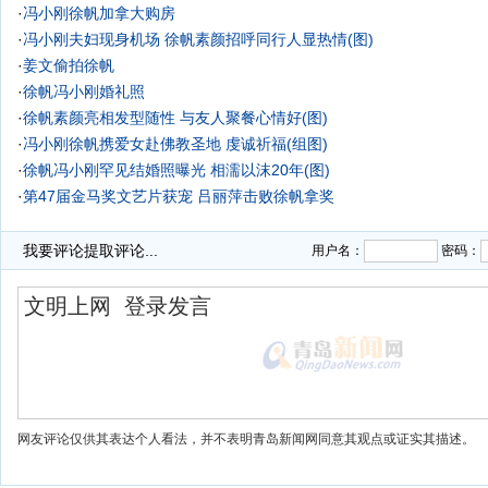
·
冯小刚徐帆加拿大购房
·
冯小刚夫妇现身机场 徐帆素颜招呼同行人显热情(图)
·
姜文偷拍徐帆
·
徐帆冯小刚婚礼照
·
徐帆素颜亮相发型随性 与友人聚餐心情好(图)
·
冯小刚徐帆携爱女赴佛教圣地 虔诚祈福(组图)
·
徐帆冯小刚罕见结婚照曝光 相濡以沫20年(图)
·
第47届金马奖文艺片获宠 吕丽萍击败徐帆拿奖
·
武汉纪委书记获文坛大奖 写徐帆“羊羔体”蹿红
我要评论
提取评论...
用户名：
密码：
网友评论仅供其表达个人看法，并不表明青岛新闻网同意其观点或证实其描述。