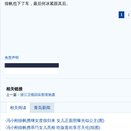
徐帆也下了车，最后何冰紧跟其后。
1
2
免责声明
-
-
相关链接
上一篇：
浙江卫视回应那英炮轰
相关阅读
青岛新闻
·
冯小刚徐帆携继女度假归来 女儿正面照曝光似公主(图)
·
冯小刚徐帆携乖巧女儿亮相 吃饭逛街享尽天伦(组图)