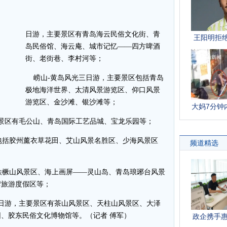
日游，主要景区有青岛海云民俗文化街、青
岛民俗馆、海云庵、城市记忆——四方啤酒
街、老街巷、李村河等；
崂山-黄岛风光三日游，主要景区包括青岛
极地海洋世界、太清风景游览区、仰口风景
游览区、金沙滩、银沙滩等；
景区有毛公山、青岛国际工艺品城、宝龙乐园等；
括胶州薰衣草花田、艾山风景名胜区、少海风景区
橛山风景区、海上画屏——灵山岛、青岛琅琊台风景
湾旅游度假区等；
日游，主要景区有茶山风景区、天柱山风景区、大泽
、胶东民俗文化博物馆等。（记者 傅军）