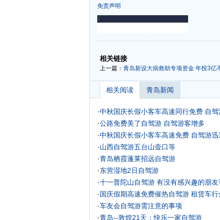
免责声明
-
-
相关链接
上一篇：
青岛新设大病救助专项资金 年投3亿
相关阅读
青岛新闻
·
中秋国庆长假小客车高速同行免费 自驾
·
公路免费美了自驾游 自驾游客增多
·
中秋国庆长假小客车高速免费 自驾游迅
·
山西自驾游五台山壶口等
·
青岛栖霞蓬莱招远自驾游
·
东营湿地2日自驾游
·
十一普陀山自驾游 有没有感兴趣的朋友
·
国庆假期高速免费催热自驾游 租赁车行
·
车友会自驾游需注意的事项
·
青岛--敦煌21天：快乐一家自驾游