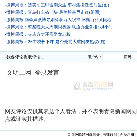
·
微博周报：选美前三甲雷倒众生 李村集搬迁忆前生(图)
·
微博周报：青岛打车省一块 最美脸基尼走红(组图)
·
微博周报:雨伞妹微博寻姻缘获万人祝福 冰露百丽又闹心
·
微博周报：劈柴院大火周期同奥运 联通办业务排队4小时
·
微博周报：寺庙方丈还俗娶女老板
·
微博周报：26中校长下课 是否处罚太重网友热议(图)
·
我要评论
提取评论...
用户名：
密码：
网友评论仅供其表达个人看法，并不表明青岛新闻网同
点或证实其描述。