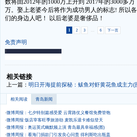
数将由2012年的1000万上升到 2017年的3000多万，
万。娶上老婆今后将作为成功男人的标志! 所以
们的身边人吧！ 以后老婆是奢侈品！
1
...
2
3
6
下一页
免责声明
-
-
相关链接
上一篇：
明日开海提前探秘：鲅鱼对虾黄花鱼成主力(
相关阅读
青岛新闻
·
微博周报：七夕特别篇感受爱 云霄路仗义餐馆免费管饱
·
微博周报:饭店宰客旺季旅游劫 麦凯乐退卡难似登天
·
微博周报：奥运英式幽默频上演 青岛最具幸福感(图)
·
微博周报：看海门捐款门引发良心问责 得利斯吃出瓶盖