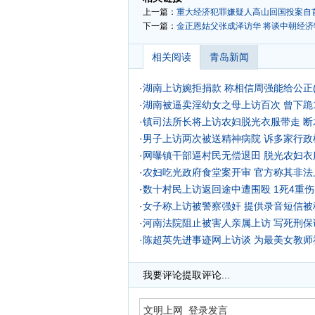
上一篇：
重大经济犯罪嫌疑人高山回国投案自首
下一篇：
金正恩姑父张成泽访华 将谈中朝经济特
相关阅读
青岛新闻
·
湖南上访婉拒捐款 称相信周强能给公正(
·
湖南被逼卖淫幼女之母上访百次 曾下跪
·
镇司法所长将上访农妇脱光衣服带走 断
·
男子上访两次被送精神病院 诉多家行政
·
网曝镇干部逼村民无偿退田 脱光农妇衣
·
农妇吃光政府食堂案开审 官方称其非法上
·
数十村民上访返回途中遭围殴 1死4重伤(
·
女子称上访被警察强奸 提供录音短信被
·
河南法院阻止被害人亲属上访 写死刑保
·
陈超英先进事迹网上访谈
为最美女教师
·
我要评论
提取评论...