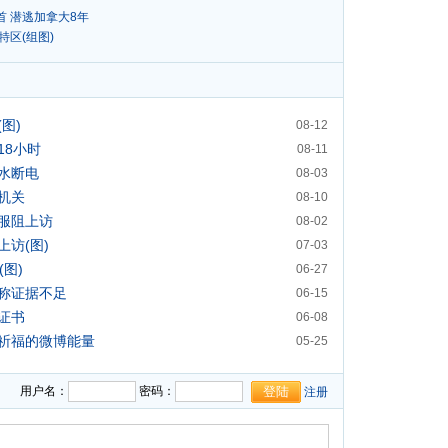
 潜逃加拿大8年
区(组图)
图)
08-12
18小时
08-11
水断电
08-03
机关
08-10
服阻上访
08-02
访(图)
07-03
图)
06-27
称证据不足
06-15
证书
06-08
祈福的微博能量
05-25
用户名：
密码：
注册