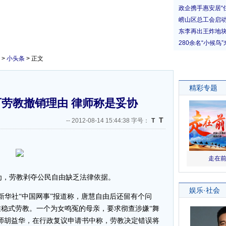
>
小头条
> 正文
劳教撤销理由 律师称是妥协
T
--
2012-08-14 15:44:38 字号：
T
，劳教剥夺公民自由缺乏法律依据。
华社“中国网事”报道称，唐慧自由后还留有个问
稳式劳教。一个为女鸣冤的母亲，要求彻查涉嫌“舞
师胡益华，在行政复议申请书中称，劳教决定错误将