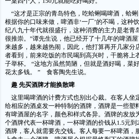
一桌四个人，150元就能吃好喝好。
“这才是正宗的青岛特色，吃蛤蜊喝啤酒，蛤蜊
根据你的口味来做，啤酒非‘一厂’的不喝，这种
纪八九十年代就很盛行，这种消费的主力是老青岛
很推崇。”谭先生说，他已经开了十几年的啤酒屋
来越多，越来越热闹，因此，他打算再开几家分
者看到，前来吃饭的市民喝到高兴时，干脆将上
子举杯。 “这地方虽然简陋，但就是酒好喝，菜
花太多钱。 ” 食客陶先生说。
趣 先买酒牌才能换散啤
这里喝啤酒的计费方式也别出心裁。在客人坐
给相应的酒桌发一种特制的酒牌，酒牌是一些塑
有啤酒屋的名字，颜色和样式各异。酒牌的发放为
个酒牌代表一杯啤酒，一杯啤酒的价钱从1.5元到
酒牌，客人就需要先交钱。客人每要一杯啤酒，