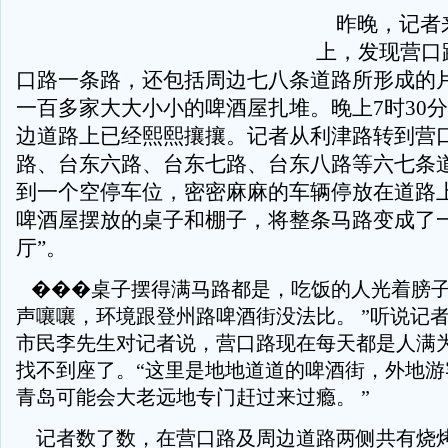
昨晚，记者
上，发现营口
口路一条路，还包括周边七八条道路所形成的
一百多家大大小小的啤酒屋扎堆。晚上7时30
边道路上已经熙熙攘攘。记者从利津路转到营
路、台东六路、台东七路、台东八路等六七条
到一个空停车位，密密麻麻的车辆停放在道路
啤酒屋摆放的桌子和棚子，将整条马路变成了一
厅”。
���桌子摆得满马路都是，吃饭的人光着膀子
声嚷嚷，环境跟登州路啤酒街没法比。 ”听说记
市民李先生对记者说，营口路现在每天都是人满
找不到座了。“这里是地地道道的啤酒街，外地游
青岛可能会大老远地专门赶过来过瘾。 ”
记者数了数，在营口路及周边道路两侧共有烧烤