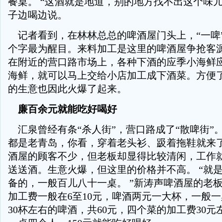
餐桌。 “这酒就是地道，别的地方找不出这个味儿
子边喝边说。
记者看到，在林林总总的啤酒屋门头上，“一啤”
个字最为醒目。来料加工是这里的啤酒屋争抢客
在附近的营口路市场上，各种下酒的应季小海鲜
海鲜，就可以马上交给小店加工成下酒菜。方便
的生意也因此火爆了起来。
廉
百余元就能吃好喝好
汇泉曾经有条“杀人街”，营口路成了“散啤街”。
都是老青岛，你看，穿着老头衫、趿着拖鞋就来了
酒屋的顾客不少，但老板却显得比较清闲，工作
送送酒。生意火爆，但这里的价格并不高。 “就
备的，一般百儿八十一桌。 ”新涛声啤酒屋的老
加工费一般在6至10元，啤酒两元一大杯，一般
30杯左右的啤酒，共60元，四个菜的加工费30