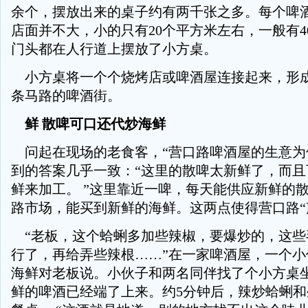
余个，摆放出来的桌子约有两千张之多。每个啤
店面并不大，小的只有20个平方米左右，一般有4
门头都在人行道上摆放了小方桌。
小方桌将一个个烧烤店或啤酒屋连接起来，形
条马路的啤酒街。
鲜 散啤可口还代炒海鲜
问起在现场的老食客，“营口路啤酒屋的生意为何
到的答案几乎一致：“这里的散啤太新鲜了，而且
鲜来加工。 ”这里靠近一啤，每天能供应新鲜的
路市场，能买到新鲜的海鲜。这两点使得营口路“
“老板，这个蛤蜊多加些辣椒，要爆炒的，这些
行了，再给弄些辣根……”在一家啤酒屋，一个小
海鲜对老板说。小伙子和两名同伴找了个小方桌
鲜的啤酒已经端了上来。约5分钟后，辣炒蛤蜊