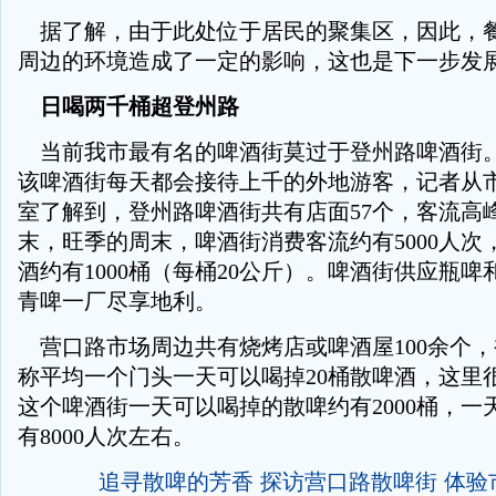
据了解，由于此处位于居民的聚集区，因此，
周边的环境造成了一定的影响，这也是下一步发
日喝两千桶超登州路
当前我市最有名的啤酒街莫过于登州路啤酒街
该啤酒街每天都会接待上千的外地游客，记者从
室了解到，登州路啤酒街共有店面57个，客流高
末，旺季的周末，啤酒街消费客流约有5000人次
酒约有1000桶（每桶20公斤）。啤酒街供应瓶
青啤一厂尽享地利。
营口路市场周边共有烧烤店或啤酒屋100余个
称平均一个门头一天可以喝掉20桶散啤酒，这里很
这个啤酒街一天可以喝掉的散啤约有2000桶，一
有8000人次左右。
追寻散啤的芳香 探访营口路散啤街 体验