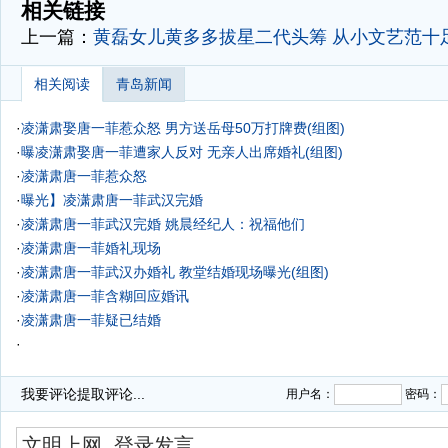
相关链接
上一篇：
黄磊女儿黄多多拔星二代头筹 从小文艺范十足
相关阅读
青岛新闻
·
凌潇肃娶唐一菲惹众怒 男方送岳母50万打牌费(组图)
·
曝凌潇肃娶唐一菲遭家人反对 无亲人出席婚礼(组图)
·
凌潇肃唐一菲惹众怒
·
曝光】凌潇肃唐一菲武汉完婚
·
凌潇肃唐一菲武汉完婚 姚晨经纪人：祝福他们
·
凌潇肃唐一菲婚礼现场
·
凌潇肃唐一菲武汉办婚礼 教堂结婚现场曝光(组图)
·
凌潇肃唐一菲含糊回应婚讯
·
凌潇肃唐一菲疑已结婚
·
我要评论
提取评论...
用户名：
密码：