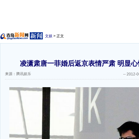
文娱
> 正文
凌潇肃唐一菲婚后返京表情严肃 明显心情
来源：腾讯娱乐
--
2012-0