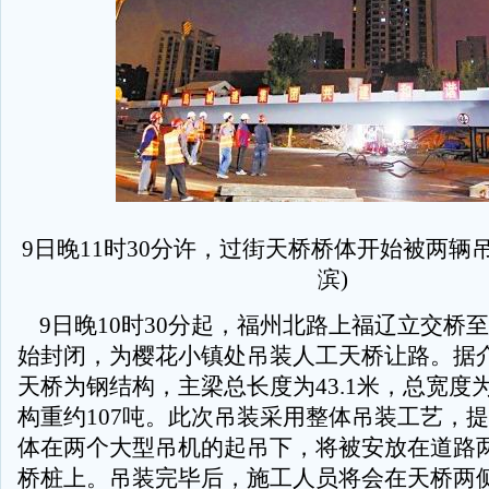
9日晚11时30分许，过街天桥桥体开始被两辆吊
滨)
9日晚10时30分起，福州北路上福辽立交桥
始封闭，为樱花小镇处吊装人工天桥让路。据
天桥为钢结构，主梁总长度为43.1米，总宽度为
构重约107吨。此次吊装采用整体吊装工艺，
体在两个大型吊机的起吊下，将被安放在道路
桥桩上。吊装完毕后，施工人员将会在天桥两