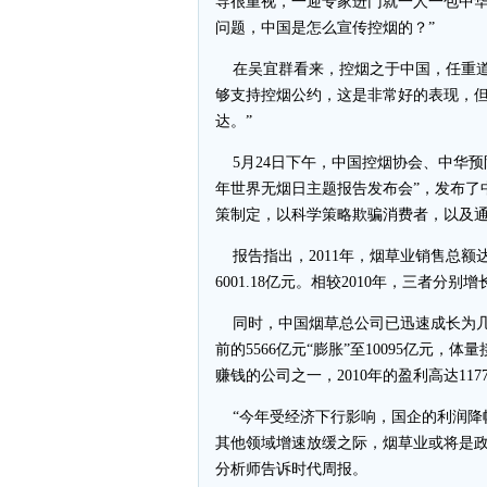
导很重视，一迎专家进门就一人一包中华
问题，中国是怎么宣传控烟的？”
在吴宜群看来，控烟之于中国，任重道远
够支持控烟公约，这是非常好的表现，
达。”
5月24日下午，中国控烟协会、中华预防
年世界无烟日主题报告发布会”，发布了
策制定，以科学策略欺骗消费者，以及
报告指出，2011年，烟草业销售总额达到
6001.18亿元。相较2010年，三者分别增长3
同时，中国烟草总公司已迅速成长为几乎
前的5566亿元“膨胀”至10095亿元
赚钱的公司之一，2010年的盈利高达11
“今年受经济下行影响，国企的利润降幅
其他领域增速放缓之际，烟草业或将是政
分析师告诉时代周报。