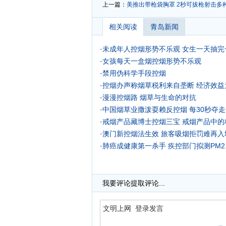
上一篇：
美推出带枪袋胸罩 2秒可拔枪射击多
相关阅读
青岛新闻
·
未成年人控烟形势不乐观 女生一天抽完
·
女孩每天一盒烟控烟形势不乐观
·
禁用伪科学手段控烟
·
控烟办声称烟草税利来自垄断 经济效益
·
漫漫控烟路 烟草与生命的对抗
·
中国烟草业撒泼耍赖反控烟 每30秒夺
·
戒烟产品藏博士控烟三宝 戒烟产品中的
·
澳门新控烟法生效 旅客吸烟拒罚难再入境
·
肺癌成健康第一杀手 疾控部门拟测PM2
我要评论
提取评论...