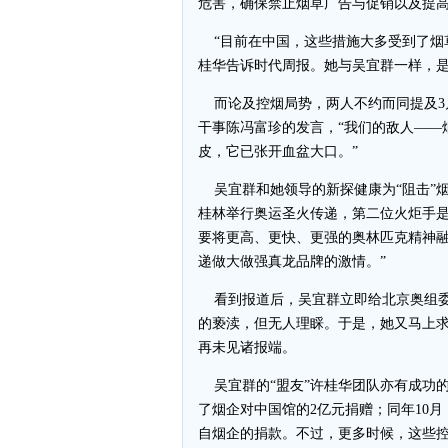
危害，确保禁止烟草广告与促销以及提
“目前在中国，这些措施大多受到了烟
桂华告诉时代周报。她与吴宜群一样，是
而论及控烟局势，两人不约而同提及3
干事陈冯富珍的发言，“我们的敌人——
皮，它已张开血盆大口。”
吴宜群和她领导的新探健康为“阻击”烟
桂林举行奥运圣火传递，第二位火炬手是
要将更高、更快、更强的奥林匹克精神
递做大做强真龙品牌的激情。”
看到报道后，吴宜群立即给北京奥组委
的亵渎，但无人理睬。于是，她又马上
再未见诸报端。
吴宜群的“盟友”许桂华团队亦有成功的
了烟企对中国馆的2亿元捐赠；同年10
自烟企的捐款。不过，更多时候，这些