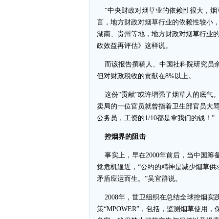
“中央财政对烟草业的依赖性很大，烟草
言，地方财政对烟草行业的依赖性较小
湖南、贵州等地，地方财政对烟草行业的
政效益再评估》这样说。
而该报告撰稿人、中国社科院研究员余晖
但对财政税收的贡献在8%以上。
这份“贡献”或许增强了烟草人的底气
卖局的一位官员就曾指着卫生部官员大骂
公务员，工资的1/10都是拿我们的钱！”
控烟界的阻击
事实上，早在2000年前后，当中国筹
觉危机逼近，“公约的精神是减少烟草供
矛盾应运而生。”吴宜群说。
2008年，世卫组织在总结全球控烟实
策“MPOWER”，包括，监测烟草使用