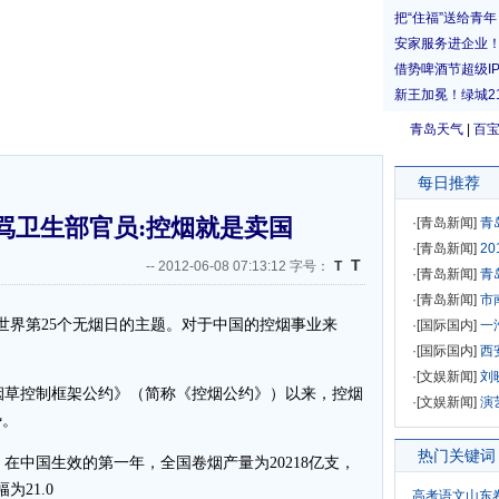
青岛天气
|
百
每日推荐
骂卫生部官员:控烟就是卖国
·[
青岛新闻
]
青
·[
青岛新闻
]
2
T
--
2012-06-08 07:13:12 字号：
T
·[
青岛新闻
]
青
·[
青岛新闻
]
市
日世界第25个无烟日的主题。对于中国的控烟事业来
·[
国际国内
]
一
·[
国际国内
]
西
·[
文娱新闻
]
刘
烟草控制框架公约》（简称《控烟公约》）以来，控烟
·[
文娱新闻
]
演
势。
热门关键词
在中国生效的第一年，全国卷烟产量为20218亿支，
为21.0
高考语文山东