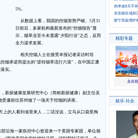
肉串放8天不
5%。
东安路区域拆
胶宁高架调护
从数据上看，我国的控烟形势严峻。5月31
日前后，多家机构最新发布的“控烟报告”显
示，烟草业至今未显露“夕阳行业”之态，反而
全力谋求发展。
相关控烟人士在接受本报记者采访时坦
控烟承诺而提出的“逆转烟草流行六策”，在中国正遭
法落实。
日，新探健康发展研究中心（简称新探健康）副主任吴
，她受邀前往苏州做了一场关于控烟的讲座。
方上的人看到省里来人，二话没说，立马从口袋里掏
部沿海一家疾控中心曾迎来一个美国专家团，单位领