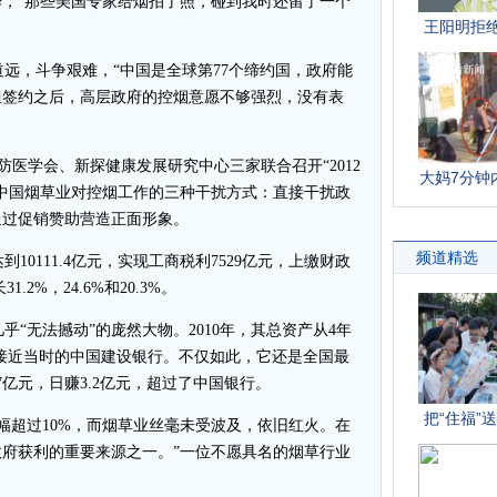
，“那些美国专家给烟拍了照，碰到我时还留了一个
，斗争艰难，“中国是全球第77个缔约国，政府能
但签约之后，高层政府的控烟意愿不够强烈，没有表
医学会、新探健康发展研究中心三家联合召开“2012
中国烟草业对控烟工作的三种干扰方式：直接干扰政
通过促销赞助营造正面形象。
10111.4亿元，实现工商税利7529亿元，上缴财政
1.2%，24.6%和20.3%。
“无法撼动”的庞然大物。2010年，其总资产从4年
，体量接近当时的中国建设银行。不仅如此，它还是全国最
77亿元，日赚3.2亿元，超过了中国银行。
超过10%，而烟草业丝毫未受波及，依旧红火。在
府获利的重要来源之一。”一位不愿具名的烟草行业