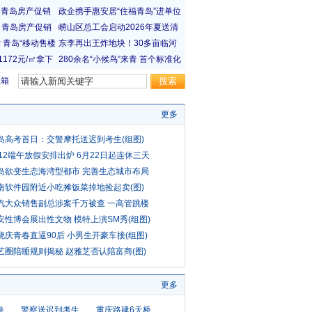
宝箱
更多
岛高考首日：交警摩托送迟到考生(组图)
012端午放假安排出炉 6月22日起连休三天
岛欲变生态海湾型都市 完善生态城市布局
南软件园附近小吃摊饭菜掉地捡起卖(图)
汽大众销售副总涉案千万被查 一高管跳楼
安性博会展出性文物 模特上演SM秀(组图)
晓庆青春直逼90后 小男生开豪车接(组图)
艺圈陪睡规则揭秘 赵雅芝否认陪富商(图)
更多
卷
警察送迟到考生
重庆路建6天桥