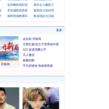
坏
化学阉割强奸犯
青年从六楼坠亡
迁
李沧城阳现房多
最美的大堂经理
栏
海即跨海桥通车
鲁若晴赴京治病