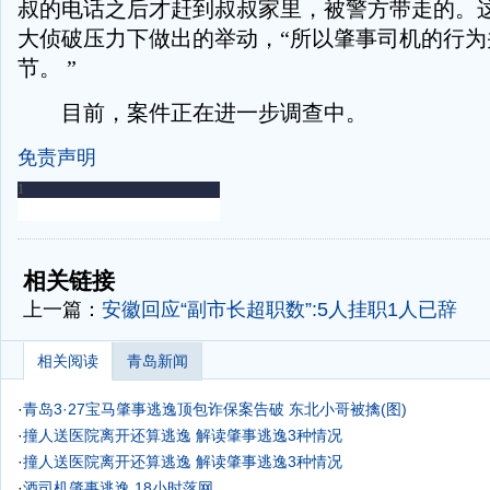
叔的电话之后才赶到叔叔家里，被警方带走的。
大侦破压力下做出的举动，“所以肇事司机的行为
节。 ”
目前，案件正在进一步调查中。
免责声明
-
-
相关链接
上一篇：
安徽回应“副市长超职数”:5人挂职1人已辞
相关阅读
青岛新闻
·
青岛3·27宝马肇事逃逸顶包诈保案告破 东北小哥被擒(图)
·
撞人送医院离开还算逃逸 解读肇事逃逸3种情况
·
撞人送医院离开还算逃逸 解读肇事逃逸3种情况
·
酒司机肇事逃逸 18小时落网