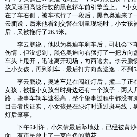
孩又落回高速行驶的黑色轿车前引擎盖上。 “小
在了车右侧，被车拖行了一段后，黑色奥迪来了一
云鹏说，后来他看到交警在测量现场时，小女孩被
后，又被拖行了26.5米。
李云鹏说，他以为奥迪车刹车后，司机会下车
伤情，但没想到，黑色奥迪向右猛打了一把方向
车头上甩开，迅速离开现场，向西逃去。李云鹏愤
上小女孩，再到刹车，最后打方向盘逃逸，不到5
李云鹏说，奥迪车是在闯红灯后，撞上了正在
女孩，被撞小女孩当时身边还有一个孩子，两人
路，肇事车辆车速很高，整个肇事过程中都没有
目击者也证实，小女孩是在绿灯时通过斑马线，
灯后肇事。
下午6时许，小朱倩最后坠地处，已经被黄沙
面，有市民放上了一束白色的菊花。