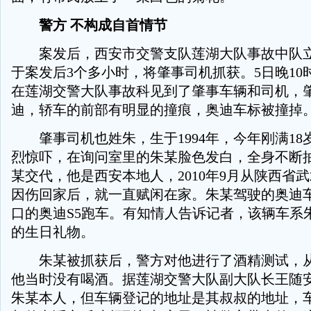
警方 不构成自首情节
案发后，西安市交警支队莲湖大队事故中队立
于案发后3个多小时，将肇事司机抓获。5日晚10
在莲湖交警大队事故科见到了肇事车辆和司机，
迪，轿车的前部有明显的撞痕，奥迪车标被撞掉
肇事司机也姓朱，生于1994年，今年刚满18
烈惊吓，在询问室里的朱某脸色发白，全身不断
某交代，他是西安本地人，2010年9月从陕西省
因伤回家后，就一直赋闲在家。朱某驾驶的奥迪
口的奥迪S5跑车。有知情人告诉记者，该辆车系
的生日礼物。
朱某被抓获后，警方对他进行了酒精测试，从
他当时没有喝酒。据莲湖交警大队副大队长王随
朱某本人，但车辆登记的地址是其叔叔的地址，