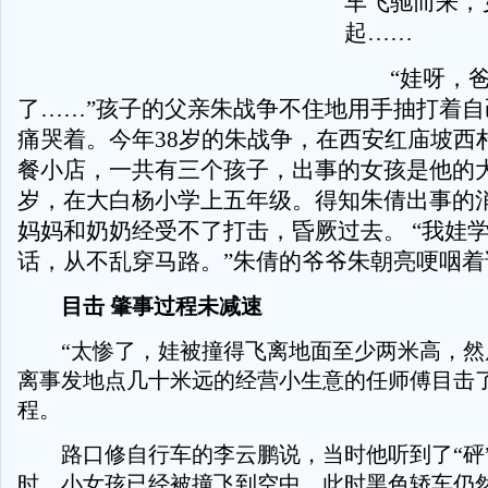
车飞驰而来，
起……
“娃呀，爸
了……”孩子的父亲朱战争不住地用手抽打着自
痛哭着。今年38岁的朱战争，在西安红庙坡西
餐小店，一共有三个孩子，出事的女孩是他的大
岁，在大白杨小学上五年级。得知朱倩出事的
妈妈和奶奶经受不了打击，昏厥过去。 “我娃
话，从不乱穿马路。”朱倩的爷爷朱朝亮哽咽着
目击 肇事过程未减速
“太惨了，娃被撞得飞离地面至少两米高，然
离事发地点几十米远的经营小生意的任师傅目击
程。
路口修自行车的李云鹏说，当时他听到了“砰
时，小女孩已经被撞飞到空中，此时黑色轿车仍