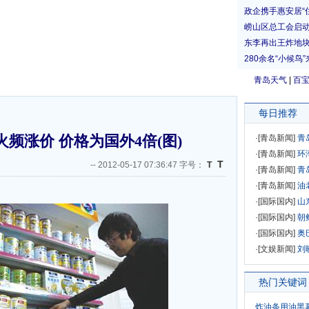
青岛天气
|
百
每日推荐
频涨价 价格为国外4倍(图)
·[
青岛新闻
]
青
·[
青岛新闻
]
环
T
--
2012-05-17 07:36:47 字号：
T
·[
青岛新闻
]
青
·[
青岛新闻
]
油
·[
国际国内
]
山
·[
国际国内
]
朝
·[
国际国内
]
奥
·[
文娱新闻
]
刘
热门关键词
炸油条用油黑