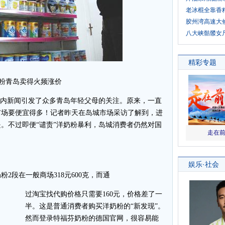
老冰棍全靠香
胶州湾高速大
八大峡骷髅女
粉青岛卖得火频涨价
内新闻引发了众多青岛年轻父母的关注。原来，一直
市场要便宜得多！记者昨天在岛城市场采访了解到，进
。不过即便“谴责”洋奶粉暴利，岛城消费者仍然对国
段在一般商场318元600克，而通
过淘宝找代购价格只需要160元，价格差了一
半。这是普通消费者购买洋奶粉的“新发现”。
然而登录特福芬奶粉的德国官网，很容易能