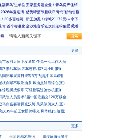
宝箱
更多
岛市政府近日下发通知 任免一批工作人员
湾路惨烈车祸 四车连撞堵路两小时(图)
岛国际车展首日迎客5万 刮起中国风(图)
老板自曝不敢吃油条 炼油点触目惊心(图)
东惊现拼接假币 可轻松骗过验钞机(图)
鲜武装人员要求3艘中国渔船交120万赎金
巴马白宫宴请贝克汉姆 风采倾倒众人(图)
晓庆35年前玉女照片曝光 风华绝代(组图)
更多
幕
牛初乳很不靠谱
重庆路匝道通车