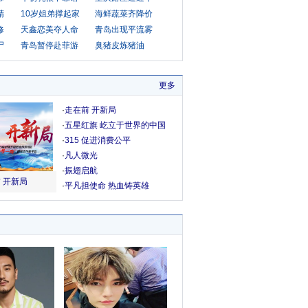
精
10岁姐弟撑起家
海鲜蔬菜齐降价
修
天鑫恋美夺人命
青岛出现平流雾
尸
青岛暂停赴菲游
臭猪皮炼猪油