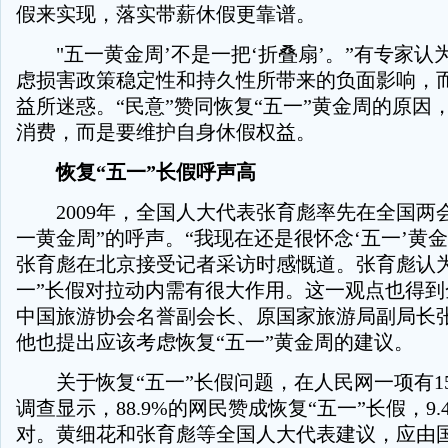
假来实现，落实带薪休假更靠谱。
"五一黄金周’不是一把‘折叠扇’。”有专家认
虑损害政策稳定性和持久性所带来的负面影响，
益所迷惑。“民意”赞同恢复“五一”黄金周的原因
消费，而是要维护自身休假权益。
恢复“五一”长假呼声高
2009年，全国人大代表张育彪率先在全国两会
一黄金周”的呼声。“我现在还是很怀念‘五一’黄金
张育彪在北京接受记者采访时感慨道。张育彪认为
一”长假对拉动内需有很大作用。这一观点也得到
中国旅游协会名誉副会长、原国家旅游局副局长
他也提出应该考虑恢复“五一”黄金周的建议。
关于恢复“五一”长假问题，在人民网一项有156
调查显示，88.9%的网民赞成恢复“五一”长假，9
对。黄细花和张育彪等全国人大代表建议，应由