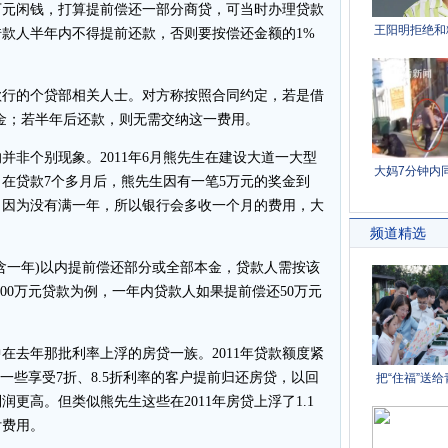
万元闲钱，打算提前偿还一部分商贷，可当时办理贷款
款人半年内不得提前还款，否则要按偿还金额的1%
行的个贷部相关人士。对方称按照合同约定，若是借
金；若半年后还款，则无需交纳这一费用。
个别现象。2011年6月熊先生在建设大道一大型
元，在贷款7个多月后，熊先生因有一笔5万元的奖金到
，因为没有满一年，所以银行会多收一个月的费用，大
一年)以内提前偿还部分或全部本金，贷款人需按该
00万元贷款为例，一年内贷款人如果提前偿还50万元
去年那批利率上浮的房贷一族。2011年贷款额度紧
一些享受7折、8.5折利率的客户提前归还房贷，以回
更高。但类似熊先生这些在2011年房贷上浮了1.1
付费用。