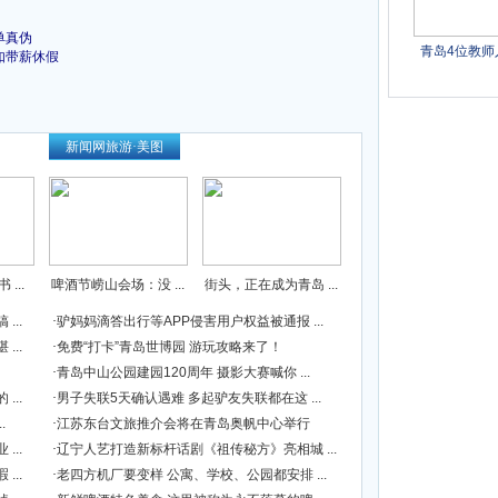
单真伪
如带薪休假