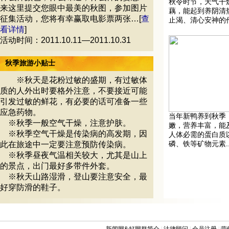
秋令时节，天气干
来这里提交您眼中最美的秋图，参加图片
藕，能起到养阴清
征集活动，您将有幸赢取电影票两张…[
查
止渴、清心安神的作用
看详情
]
活动时间：2011.10.11—2011.10.31
秋季旅游小贴士
※秋天是花粉过敏的盛期，有过敏体
质的人外出时要格外注意，不要接近可能
引发过敏的鲜花，有必要的话可准备一些
应急药物。
当年新鸭养到秋季
※秋季一般空气干燥，注意护肤。
嫩，营养丰富，能
※秋季空气干燥是传染病的高发期，因
人体必需的蛋白质
磷、铁等矿物元素..
此在旅途中一定要注意预防传染病。
※秋季昼夜气温相关较大，尤其是山上
的景点，出门最好多带件外套。
※秋天山路湿滑，登山要注意安全，最
好穿防滑的鞋子。