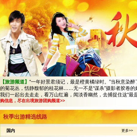
【旅游频道】
“一年好景君须记，最是橙黄橘绿时。”当秋意染
的菊花丛，恬静馥郁的桂花林……无一不是“谋杀”摄影者胶卷
我们一起出去走走，看万山红遍，闻淡香幽然，
购信息，尽在出境旅游团购频道>>
秋季出游精选线路
国内
更多>>