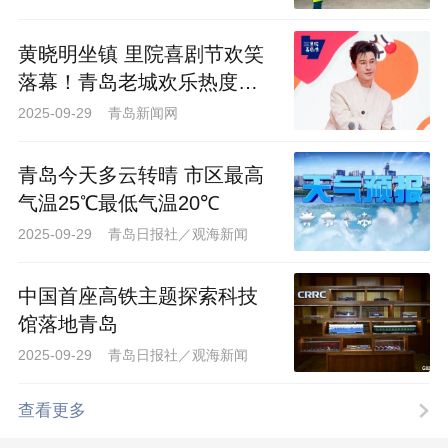
黄晓明坐镇 里院喜剧节欢笑
落幕！青岛老城欢乐热度再
升级
2025-09-29 青岛新闻网
青岛今天多云转晴 市区最高
气温25℃最低气温20℃
2025-09-29 青岛日报社／观海新闻
中国首座高铁主题探索科技
馆落地青岛
2025-09-29 青岛日报社／观海新闻
查看更多