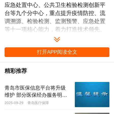
应急处置中心、公共卫生检验检测创新平
台等九个分中心，重点提升疫情防控、流
调溯源、检验检测、监测预警、应急处置
等十一项核心能力，着力打造技术领先、
专业突出、辐射力强的区域公共卫生平
台。
打开APP阅读全文
在体系建设上，青岛坚持推动“改革引
领、数据驱动、学科支撑、技术赋能”四维
精彩推荐
融合，投入近2000万元推进数字化转型，
搭建智慧流调、一体化防控等平台，实现
青岛市医保信息平台将升级
传染病预警响应从“天”缩短至“小时”。实验
维护 部分医保经办服务明起
室核酸检测日能力达2．2万管，基因测序
暂停
2025-09-29 青岛医疗保障
水平跻身副省级城市前列。（青岛日报／