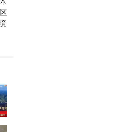
体
区
境