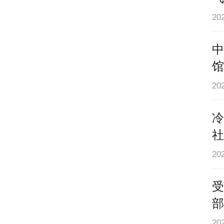
2
中
馆
2
冷
社
20
受
部
20