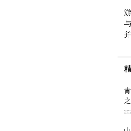
并
青
之
2
中