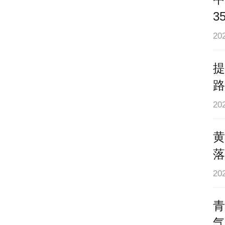
3
2
提
路
2
黄
落
升
20
青
气