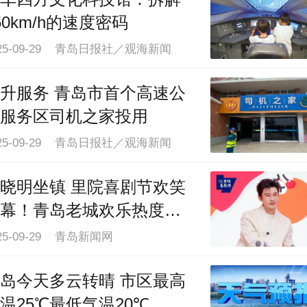
50km/h的速度密码
025-09-29 青岛日报社／观海新闻
升服务 青岛市首个高速公
服务区司机之家投用
025-09-29 青岛日报社／观海新闻
晓明坐镇 里院喜剧节欢笑
幕！青岛老城欢乐热度再
级
25-09-29 青岛新闻网
岛今天多云转晴 市区最高
温25℃最低气温20℃