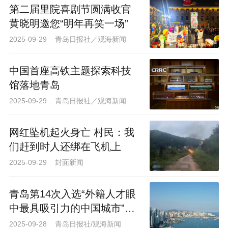
第二届里院喜剧节圆满收官
黄晓明邀您“明年再笑一场”
2025-09-29 青岛日报社／观海新闻
小朋友在列车模拟驾驶舱模拟驾驶。
中国首座高铁主题探索科技
馆落地青岛
科技体验馆则以“高铁科技”为主题，聚
2025-09-29 青岛日报社／观海新闻
焦“点燃青少年探索热情”，将复杂的工程原
网红坠机起火身亡 村民：我
理转化为生动有趣的互动体验。馆内设有
们赶到时人还绑在飞机上
“极创领跑”“极速之梦”“极效智造”“极致探秘”
2025-09-29 封面新闻
“极达未来”和“火车乐园”等多个主题展厅，
涵盖高铁研发、制造和运行全流程，构建
青岛第14次入选“外籍人才眼
起集场景沉浸、互动体验、科普教育、文
中最具吸引力的中国城市”十
化传承与艺术审美于一体的多元科技空
强榜单
2025-09-28 青岛日报社/观海新闻