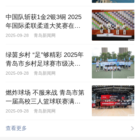
间。
中国队斩获1金2银3铜 2025
“列车如何实现350公里时速平稳运
年国际柔联柔道大奖赛在青
行？”“高铁卫生间如何运作？”在这里，知
岛闭幕
2025-09-28 青岛新闻网
识不再是枯燥的理论，而是融入每一次互
动探索。观众可以模拟驾驶高速列车，拆
绿茵乡村 “足”够精彩 2025年
解高铁核心部件模型，解锁“贴地飞行”背后
青岛市乡村足球赛市级决赛
的科技密码；可以参与列车设计、车体焊
拉开战幕
2025-09-28 青岛新闻网
接、列车组装和试验验证等虚拟体验，了
解列车的工作原理；还可以通过问答闯
燃炸球场 不服来战 青岛市第
关、角色扮演等方式，了解高铁如何实现
一届高校三人篮球联赛满收
“又快又稳又安全”的运行逻辑，在实践中深
官！
2025-09-28 青岛新闻网
化对大国重器的认知。
查看更多
从蒸汽机车的蹒跚起步，到内燃机车