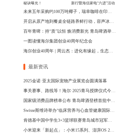
秘诀曝光！
新行暨海信家电“六进”活动
启动
未来五年采购约100万吨椰子，瑞幸咖啡在印尼“包了一群岛”
开启从原产地到餐桌全链路养鲜行动，容声冰箱助力乡村振兴
百年青啤：持“质”以恒 焕消费新光 青岛啤酒举办第47届“提高质量纪念日”活动
一图读懂海尔集团创业40周年纪念会
海尔创业40周年 | 周云杰：进化有缘起，生态无边界！
最新资讯
2025金诺·亚太国际宠物产业展览会圆满落幕
事关赛事、路线等！海尔·2025青马授牌仪式今日举行
国家级消费品牌榜单公布 青岛啤酒登榜首批中国消费名品
Swisse斯维诗举办“临床营养与心血管健康国际会议”，新品获IFOS产品认证
肯德基中国中学生3×3篮球联赛青岛城市冠军赛收官
小米迎来「新起点」：小米15系列、澎湃OS 2、小米SU7 Ultra等重磅发布，「AI全生态」迈出坚实一步