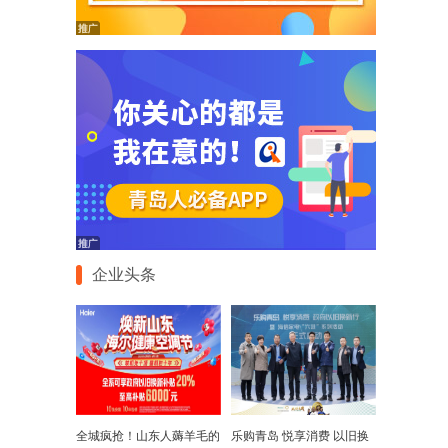
企业头条
全城疯抢！山东人薅羊毛的
乐购青岛 悦享消费 以旧换